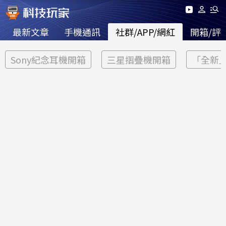
最新文章
手機通訊
社群/APP/網紅
開箱/評
Sony紀念耳機開箱
三星摺疊機開箱
「全新