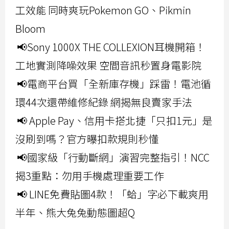
工效能 同時爽玩Pokemon GO、Pikmin
Bloom
📢Sony 1000X THE COLLEXION耳機開箱！
工地實測降噪效果 空間音訊秒置身電影院
📢電商平台買「全新庫存機」踩雷！電池循
環44次還帶維修紀錄 網揭無良賣家手法
📢 Apple Pay、信用卡搭北捷「只扣1元」是
沒刷到嗎？官方曝扣款規則秒懂
📢國家級「行動斷網」演習完整指引！NCC
揭3重點：勿用手機處理重要工作
📢 LINE免費貼圖4款！「蛤」字必下載爽用
半年、熊大兔兔動態圖超Q