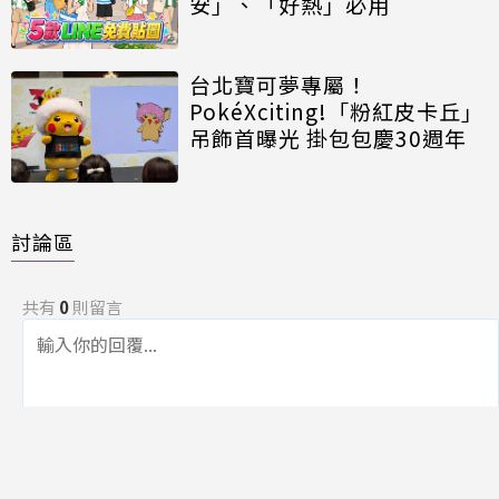
安」、「好熱」必用
台北寶可夢專屬！
PokéXciting!「粉紅皮卡丘」
吊飾首曝光 掛包包慶30週年
討論區
共有
0
則留言