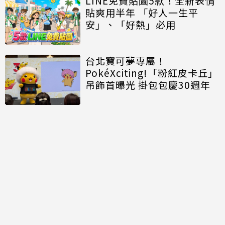
LINE免費貼圖5款！全新表情
貼爽用半年 「好人一生平
安」、「好熱」必用
台北寶可夢專屬！
PokéXciting!「粉紅皮卡丘」
吊飾首曝光 掛包包慶30週年
討論區
共有
0
則留言