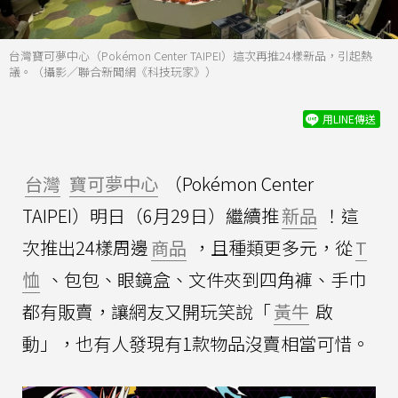
台灣寶可夢中心（Pokémon Center TAIPEI）這次再推24樣新品，引起熱
議。（攝影／聯合新聞網《科技玩家》）
用LINE傳送
台灣
寶可夢中心
（Pokémon Center
TAIPEI）明日（6月29日）繼續推
新品
！這
次推出24樣周邊
商品
，且種類更多元，從
T
恤
、包包、眼鏡盒、文件夾到四角褲、手巾
都有販賣，讓網友又開玩笑說「
黃牛
啟
動」，也有人發現有1款物品沒賣相當可惜。