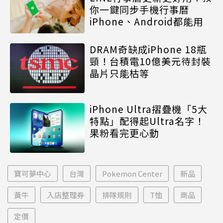
你一鍵同步手機行事曆
iPhone、Android都能用
DRAM奇缺成iPhone 18瓶
頸！台積電10億美元待封裝
晶片只能枯等
iPhone Ultra摺疊機「5大
特點」配得起Ultra名字！
果粉看完更心動
寶可夢中心
台灣
Pokemon Center
新品
黃牛
入店整理券
排隊規則
T恤
商品
定價