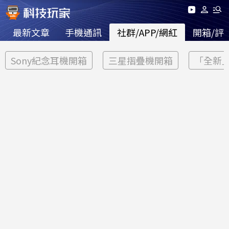
最新文章
手機通訊
社群/APP/網紅
開箱/評
Sony紀念耳機開箱
三星摺疊機開箱
「全新