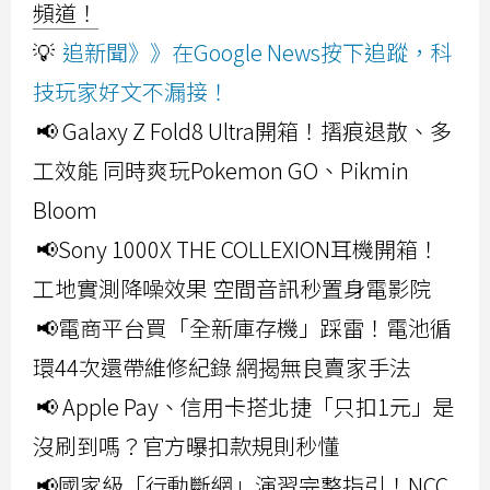
頻道！
💡
追新聞》》在Google News按下追蹤，科
技玩家好文不漏接！
📢 Galaxy Z Fold8 Ultra開箱！摺痕退散、多
工效能 同時爽玩Pokemon GO、Pikmin
Bloom
📢Sony 1000X THE COLLEXION耳機開箱！
工地實測降噪效果 空間音訊秒置身電影院
📢電商平台買「全新庫存機」踩雷！電池循
環44次還帶維修紀錄 網揭無良賣家手法
📢 Apple Pay、信用卡搭北捷「只扣1元」是
沒刷到嗎？官方曝扣款規則秒懂
📢國家級「行動斷網」演習完整指引！NCC