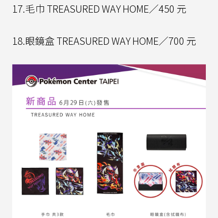
17.毛巾 TREASURED WAY HOME／450 元
18.眼鏡盒 TREASURED WAY HOME／700 元