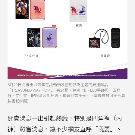
6月29日將推出以聚焦在故勒頓及密勒頓為主題的周邊商品
「TREASURED WAY HOME」共24樣，包含T恤、LED裝飾燈、四角
褲、文件夾、眼鏡盒及毛斤等，種類相當多元。（翻攝自寶可夢台灣
臉書粉絲團）
開賣消息一出引起熱議，特別是四角褲（內
褲）發售消息，讓不少網友直呼「我要」、