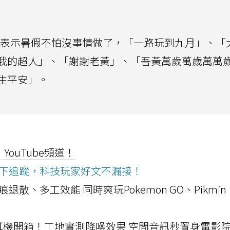
表示暑假不怕沒事情做了，「一路玩到九月」、「
我的超人」、「謝謝老黃」、「吾黃萬歲萬歲萬萬
生平安」。
ouTube頻道！
ws按下追蹤，科技玩家好文不漏接！
a開箱！摺痕退散、多工效能 同時爽玩Pokemon GO、Pikmin
LLEXION耳機開箱！工地實測降噪效果 空間音訊秒置身電影