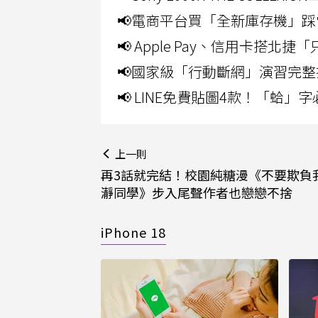
📢電商平台買「全新庫存機」踩
📢 Apple Pay、信用卡搭
📢國家級「行動斷網」演習完整
📢 LINE免費貼圖4款！「蛤
上一則
再3話就完結！校園純糖漫《不要欺負
瀞同學》步入尾聲作者也戀戀不捨
iPhone 18