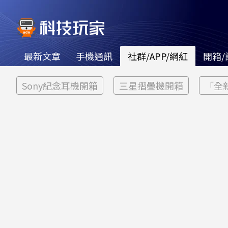
最新文章
手機通訊
社群/APP/網紅
開箱/
Sony紀念耳機開箱
三星摺疊機開箱
「全