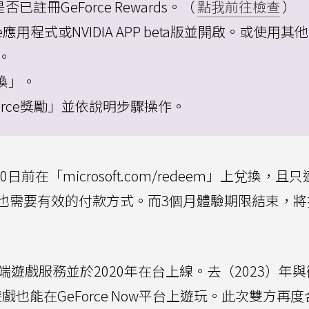
否已註冊GeForce Rewards。（
點我前往檢查
）
ence應用程式或NVIDIA APP beta版並開啟。或使用其
s。
兌換」。
GeForce獎勵」並依說明步驟操作。
前在「microsoft.com/redeem」上兌換，且
也需要有效的付款方式。而3個月體驗期限結束，將
 Now雲端遊戲服務並於2020年在台上線。去（2023）年
ass遊戲也能在GeForce Now平台上遊玩。此次雙方再