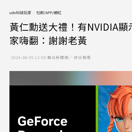
udn科技玩家
社群/APP/網紅
黃仁勳送大禮！有NVIDIA顯示
家嗨翻：謝謝老黃
2024-06-05 12:00
聯合新聞網／ 綜合報導