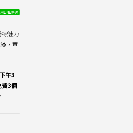
用LINE傳送
獨特魅力
粉絲，宣
下午3
免費3個
。