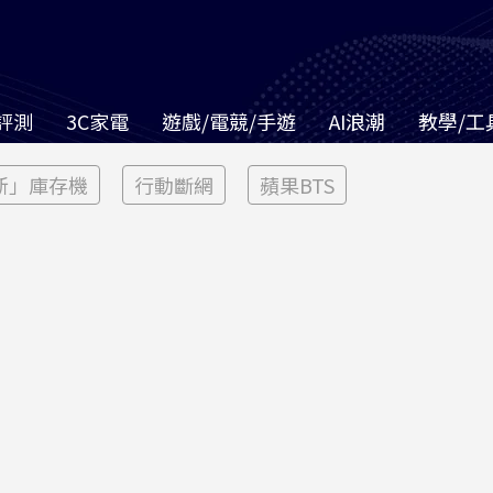
評測
3C家電
遊戲/電競/手遊
AI浪潮
教學/工
新」庫存機
行動斷網
蘋果BTS