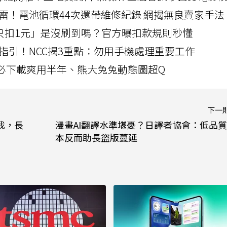
雷！電池循環44次還帶維修紀錄 網揭無良賣家手法
北捷「只扣1元」是沒刷到嗎？官方曝扣款規則秒懂
指引！NCC揭3重點：勿用手機處理重要工作
」字必下載爽用半年、熊大兔兔動態圖超Q
下一
我，長
漫畫AI翻譯水準堪憂？日譯者協會：低品
本反而助長盜版蔓延