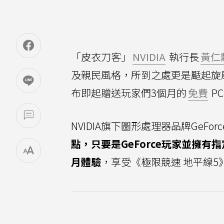
「皮衣刀客」
NVIDIA
執行長
黃仁
及親民風格，所到之處更是颳起旋
布即起贈送玩家們3個月的
免費
PC
NVIDIA旗下圖形處理器品牌GeFo
點，只要是GeForce玩家並擁有指定
月體驗
，享受《極限競速 地平線5