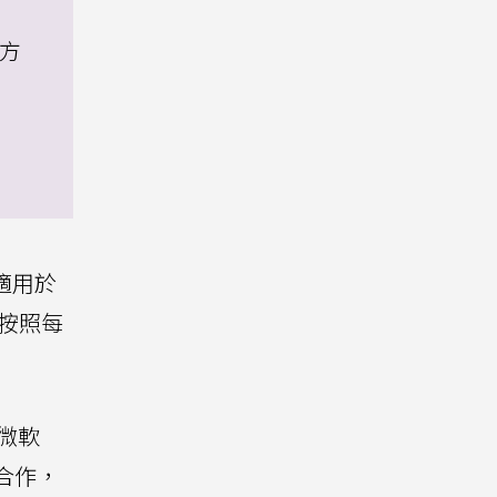
他方
只適用於
按照每
與微軟
度合作，