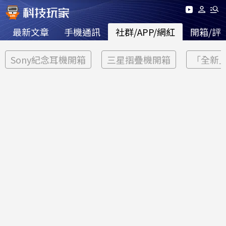
最新文章
手機通訊
社群/APP/網紅
開箱/評
Sony紀念耳機開箱
三星摺疊機開箱
「全新