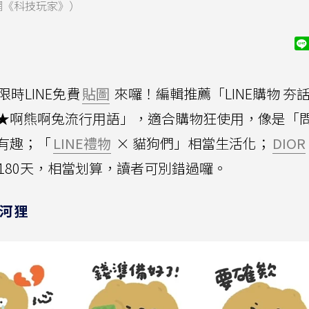
聞網《科技玩家》）
時LINE免費
貼圖
來囉！編輯推薦「LINE購物 夯話
照★啊熊啊兔流行用語」，適合購物狂使用，像是「
有趣；「
LINE禮物
× 貓狗們」相當生活化；
DIOR
難得可用180天，相當划算，讀者可別錯過囉。
隻河狸