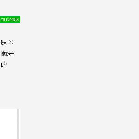
用LINE傳送
題 ×
問就是
的