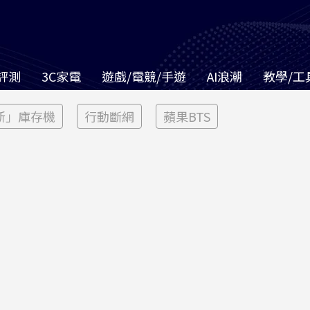
評測
3C家電
遊戲/電競/手遊
AI浪潮
教學/工
新」庫存機
行動斷網
蘋果BTS