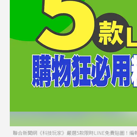
聯合新聞網《科技玩家》嚴選5款限時LINE免費貼圖！編輯