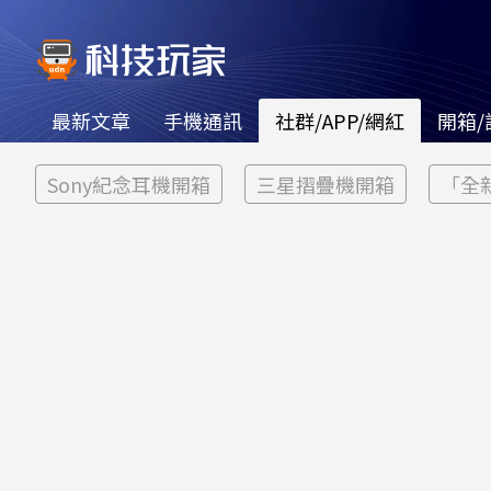
最新文章
手機通訊
社群/APP/網紅
開箱/
Sony紀念耳機開箱
三星摺疊機開箱
「全