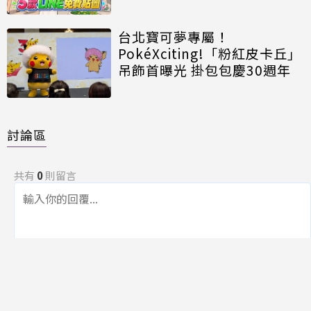
台北寶可夢專屬！
PokéXciting!「粉紅皮卡丘」
吊飾首曝光 掛包包慶30週年
討論區
共有
0
則留言
規範
回覆