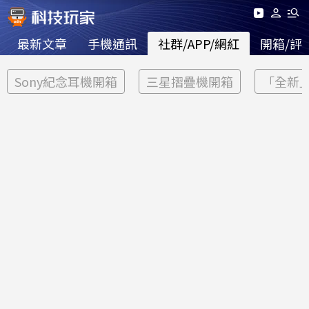
最新文章
手機通訊
社群/APP/網紅
開箱/評
Sony紀念耳機開箱
三星摺疊機開箱
「全新