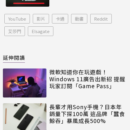
YouTube
影片
卡通
動畫
Reddit
艾莎門
Elsagate
延伸閱讀
微軟知道你在玩遊戲！
Windows 11廣告出新招 提醒
玩家訂閱「Game Pass」
長輩才用Sony手機？日本年
銷量下探100萬 這品牌「蠶食
鯨吞」暴風成長500%