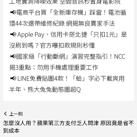
工地實測降噪效果 空間音訊秒置身電影院
📢電商平台買「全新庫存機」踩雷！電池循
環44次還帶維修紀錄 網揭無良賣家手法
📢 Apple Pay、信用卡搭北捷「只扣1元」是
沒刷到嗎？官方曝扣款規則秒懂
📢國家級「行動斷網」演習完整指引！NCC
揭3重點：勿用手機處理重要工作
📢 LINE免費貼圖4款！「蛤」字必下載爽用
半年、熊大兔兔動態圖超Q
上一則
怎麼沒人用？蘋果第三方支付乏人問津 原因竟是省不
到成本