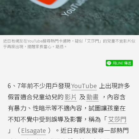
近日有網友在YouTube搜尋熱門卡通時，疑似「艾莎門」的兒童不宜影片似
乎再度出現，提醒家長當心。路透。
用LINE傳送
6、7年前不少用戶發現
YouTube
上出現許多
假冒適合兒童幼兒的
影片
及
動畫
，內容含
有暴力、性暗示等不適內容，試圖讓孩童在
不知不覺中受到誤導及影響，稱為「
艾莎門
」（
Elsagate
）。近日有網友搜尋一部熱門