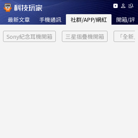
最新文章
手機通訊
社群/APP/網紅
開箱/評
Sony紀念耳機開箱
三星摺疊機開箱
「全新