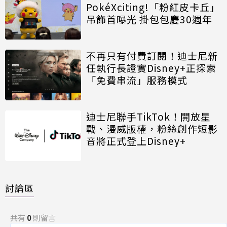
PokéXciting!「粉紅皮卡丘」
吊飾首曝光 掛包包慶30週年
不再只有付費訂閱！迪士尼新
任執行長證實Disney+正探索
「免費串流」服務模式
迪士尼聯手TikTok！開放星
戰、漫威版權，粉絲創作短影
音將正式登上Disney+
討論區
共有
0
則留言