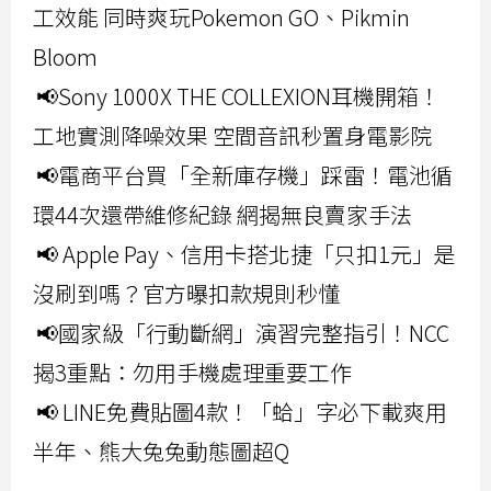
工效能 同時爽玩Pokemon GO、Pikmin
Bloom
📢Sony 1000X THE COLLEXION耳機開箱！
工地實測降噪效果 空間音訊秒置身電影院
📢電商平台買「全新庫存機」踩雷！電池循
環44次還帶維修紀錄 網揭無良賣家手法
📢 Apple Pay、信用卡搭北捷「只扣1元」是
沒刷到嗎？官方曝扣款規則秒懂
📢國家級「行動斷網」演習完整指引！NCC
揭3重點：勿用手機處理重要工作
📢 LINE免費貼圖4款！「蛤」字必下載爽用
半年、熊大兔兔動態圖超Q