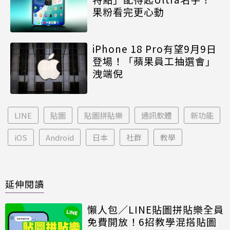
果粉看完更心動
iPhone 18 Pro有望9月9日
登場！「蘋果員工抽選會」
洩端倪
LINE
貼圖
貼圖拼貼樂
通訊軟體
新功能
iOS
Android
日本
社群
教學
延伸閱讀
懶人包／LINE貼圖拼貼樂全員
免費開放！6招教學混搭貼圖