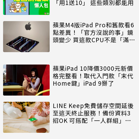
「用1送10」 這些類別都能用
蘋果M4版iPad Pro和舊款看6
點差異！「官方沒說的事」鏡
頭變少 買這款CPU不是「滿血
版本」
蘋果iPad 10降價3000元新價
格完整看！取代入門款「末代
Home鍵」iPad 9掰了
LINE Keep免費儲存空間延後
至這天終止服務！備份資料3
招OK 可搭配「一人群組」使
用