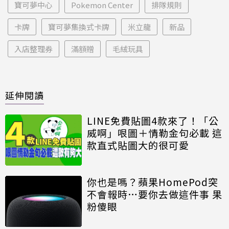
寶可夢中心
Pokemon Center
排隊規則
卡牌
寶可夢集換式卡牌
米立龍
新品
入店整理券
滿額贈
毛絨玩具
延伸閱讀
LINE免費貼圖4款來了！「公
威啊」哏圖＋情勒金句必載 這
款直式貼圖大的很可愛
你也是嗎？蘋果HomePod突
不會報時…要你去做這件事 果
粉傻眼