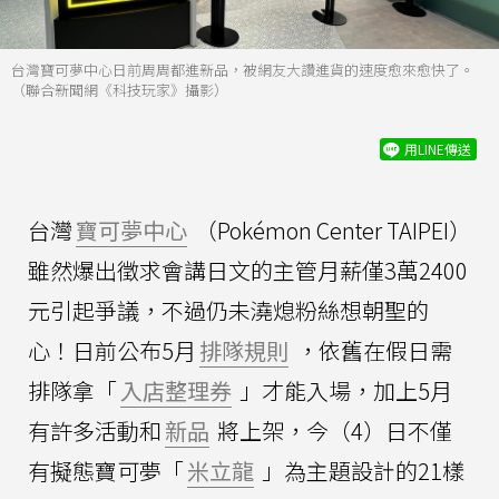
台灣寶可夢中心日前周周都進新品，被網友大讚進貨的速度愈來愈快了。
（聯合新聞網《科技玩家》攝影）
用LINE傳送
台灣
寶可夢中心
（Pokémon Center TAIPEI）
雖然爆出徵求會講日文的主管月薪僅3萬2400
元引起爭議，不過仍未澆熄粉絲想朝聖的
心！日前公布5月
排隊規則
，依舊在假日需
排隊拿「
入店整理券
」才能入場，加上5月
有許多活動和
新品
將上架，今（4）日不僅
有擬態寶可夢「
米立龍
」為主題設計的21樣