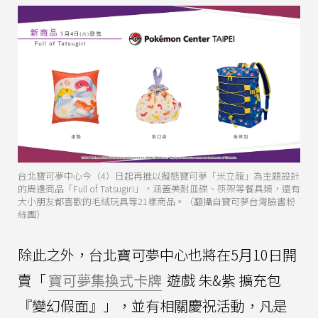
台北寶可夢中心今（4）日起再推以擬態寶可夢「米立龍」為主題設計
的周邊商品「Full of Tatsugiri」，涵蓋美耐皿碟、筷架等餐具類，還有
大小朋友都喜歡的毛絨玩具等21樣商品。（翻攝自寶可夢台灣臉書粉
絲團）
除此之外，台北寶可夢中心也將在5月10日開
賣「
寶可夢集換式卡牌
遊戲 朱&紫 擴充包
『變幻假面』」，並有相關慶祝活動，凡是