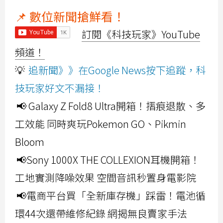
📌 數位新聞搶鮮看！
訂閱《科技玩家》YouTube
頻道！
💡
追新聞》》在Google News按下追蹤，科
技玩家好文不漏接！
📢 Galaxy Z Fold8 Ultra開箱！摺痕退散、多
工效能 同時爽玩Pokemon GO、Pikmin
Bloom
📢Sony 1000X THE COLLEXION耳機開箱！
工地實測降噪效果 空間音訊秒置身電影院
📢電商平台買「全新庫存機」踩雷！電池循
環44次還帶維修紀錄 網揭無良賣家手法