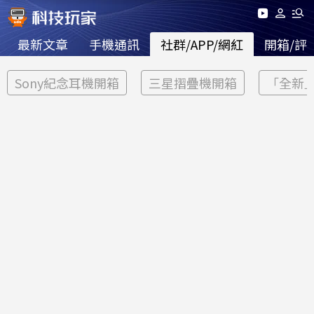
最新文章
手機通訊
社群/APP/網紅
開箱/評
Sony紀念耳機開箱
三星摺疊機開箱
「全新