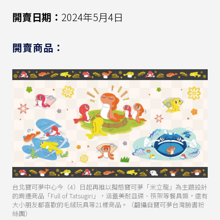
開賣日期：
2024年5月4日
開賣商品：
台北寶可夢中心今（4）日起再推以擬態寶可夢「米立龍」為主題設計
的周邊商品「Full of Tatsugiri」，涵蓋美耐皿碟、筷架等餐具類，還有
大小朋友都喜歡的毛絨玩具等21樣商品。（翻攝自寶可夢台灣臉書粉
絲團）