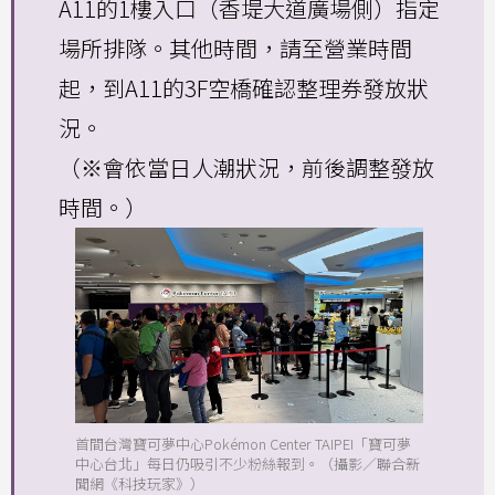
A11的1樓入口（香堤大道廣場側）指定
場所排隊。其他時間，請至營業時間
起，到A11的3F空橋確認整理券發放狀
況。
（※會依當日人潮狀況，前後調整發放
時間。）
首間台灣寶可夢中心Pokémon Center TAIPEI「寶可夢
中心台北」每日仍吸引不少粉絲報到。（攝影／聯合新
聞網《科技玩家》）