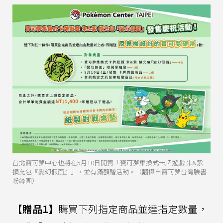
台北寶可夢中心也將在5月10日開賣「寶可夢集換式卡牌遊戲 朱&紫
擴充包『變幻假面』」，並有滿額贈活動。（翻攝自寶可夢台灣臉書
粉絲團）
【贈品1】
購買下列指定商品並達指定數量，