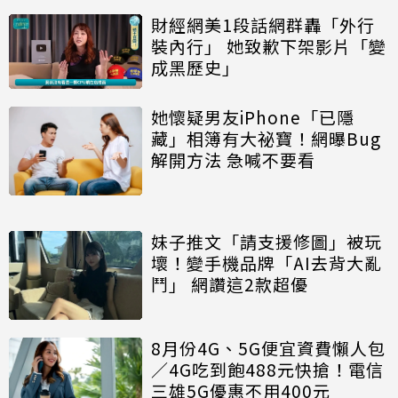
財經網美1段話網群轟「外行
裝內行」 她致歉下架影片「變
成黑歷史」
她懷疑男友iPhone「已隱
藏」相簿有大祕寶！網曝Bug
解開方法 急喊不要看
妹子推文「請支援修圖」被玩
壞！變手機品牌「AI去背大亂
鬥」 網讚這2款超優
8月份4G、5G便宜資費懶人包
／4G吃到飽488元快搶！電信
三雄5G優惠不用400元