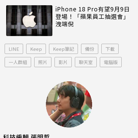
iPhone 18 Pro有望9月9日
登場！「蘋果員工抽選會」
洩端倪
LINE
Keep
Keep筆記
備份
下載
一人群組
照片
影片
聊天室
電腦版
科技編輯 張明哲