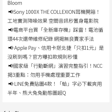
Bloom
📢Sony 1000X THE COLLEXION耳機開箱！
工地實測降噪效果 空間音訊秒置身電影院
📢電商平台買「全新庫存機」踩雷！電池循
環44次還帶維修紀錄 網揭無良賣家手法
📢 Apple Pay、信用卡搭北捷「只扣1元」是
沒刷到嗎？官方曝扣款規則秒懂
📢國家級「行動斷網」演習完整指引！NCC
揭3重點：勿用手機處理重要工作
📢 LINE免費貼圖4款！「蛤」字必下載爽用
半年、熊大兔兔動態圖超Q