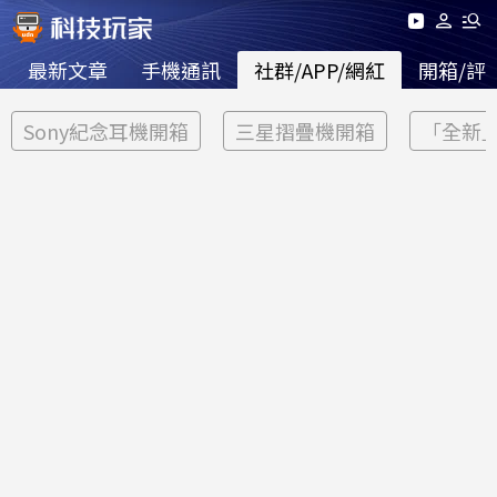
最新文章
手機通訊
社群/APP/網紅
開箱/評
Sony紀念耳機開箱
三星摺疊機開箱
「全新