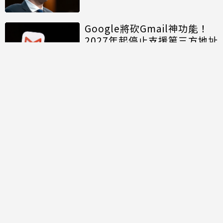
Google將砍Gmail神功能！
2027年起停止支援第三方地址
寄信
2026城鎮韌性防空演習！
Uber、Uber Eats「行動斷
網」注意5大區域暫停時間
超煩！YouTube新型「小視窗
廣告」惹怨 iPhone用戶無需
會員輕鬆解決
討論區