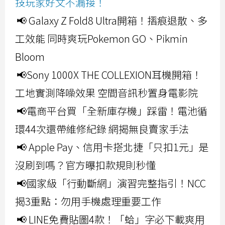
技玩家好文不漏接！
📢 Galaxy Z Fold8 Ultra開箱！摺痕退散、多
工效能 同時爽玩Pokemon GO、Pikmin
Bloom
📢Sony 1000X THE COLLEXION耳機開箱！
工地實測降噪效果 空間音訊秒置身電影院
📢電商平台買「全新庫存機」踩雷！電池循
環44次還帶維修紀錄 網揭無良賣家手法
📢 Apple Pay、信用卡搭北捷「只扣1元」是
沒刷到嗎？官方曝扣款規則秒懂
📢國家級「行動斷網」演習完整指引！NCC
揭3重點：勿用手機處理重要工作
📢 LINE免費貼圖4款！「蛤」字必下載爽用