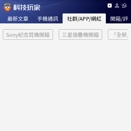
最新文章
手機通訊
社群/APP/網紅
開箱/評
Sony紀念耳機開箱
三星摺疊機開箱
「全新