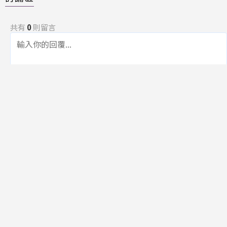
共有
0
則留言
規範
回覆
還沒有留言，成為第一個發言的人吧！