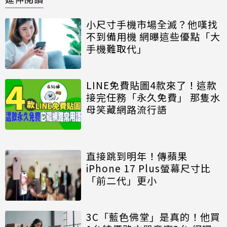
小尺寸手機市場全滅？他嘆找
不到備用機 網曝這些優點「大
手機難取代」
LINE免費貼圖4款來了！這款
接完任務「永久免費」 那隻水
母笑藏網路流行語
直接跳到明年！傳蘋果
iPhone 17 Plus螢幕尺寸比
「前二代」更小
3C「藍色佛堂」是真的！他買