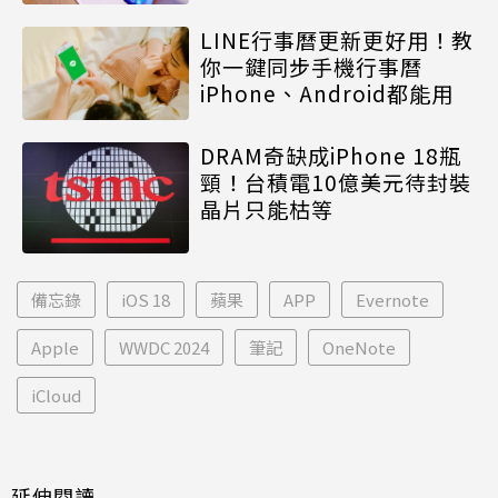
LINE行事曆更新更好用！教
你一鍵同步手機行事曆
iPhone、Android都能用
DRAM奇缺成iPhone 18瓶
頸！台積電10億美元待封裝
晶片只能枯等
備忘錄
iOS 18
蘋果
APP
Evernote
Apple
WWDC 2024
筆記
OneNote
iCloud
延伸閱讀