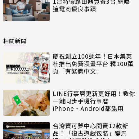
1台特價路由器竟寄3台 網曝
這電商優良事蹟
相關新聞
慶祝創立100週年！日本集英
社推出免費漫畫平台 釋100萬
頁「有繁體中文」
LINE行事曆更新更好用！教你
一鍵同步手機行事曆
iPhone、Android都能用
台灣寶可夢中心開賣12款新
品！「復古遊戲包裝」變周