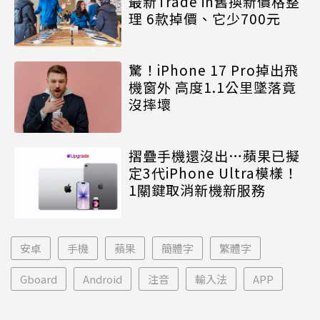
最新Trade in舊換新價格整
理 6款掉價、它少700元
驚！iPhone 17 Pro掉出飛
機窗外 高度1.1公里墜落竟
沒摔壞
摺疊手機還沒出…蘋果已擬
定3代iPhone Ultra模樣！
1關鍵取消新機新服務
安卓
手機
蘋果
簡體字
繁體字
Gboard
Android
注音
輸入法
APP