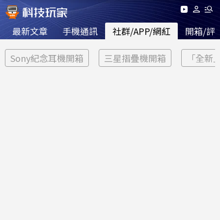
最新文章
手機通訊
社群/APP/網紅
開箱/評
Sony紀念耳機開箱
三星摺疊機開箱
「全新