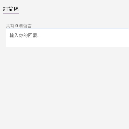
討論區
共有
0
則留言
規範
回覆
還沒有留言，成為第一個發言的人吧！