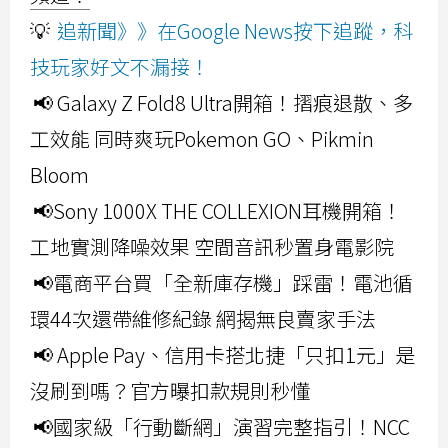
💡
追新聞》》在Google News按下追蹤，科
技玩家好文不漏接！
📢 Galaxy Z Fold8 Ultra開箱！摺痕退散、多
工效能 同時爽玩Pokemon GO、Pikmin
Bloom
📢Sony 1000X THE COLLEXION耳機開箱！
工地實測降噪效果 空間音訊秒置身電影院
📢電商平台買「全新庫存機」踩雷！電池循
環44次還帶維修紀錄 網揭無良賣家手法
📢 Apple Pay、信用卡搭北捷「只扣1元」是
沒刷到嗎？官方曝扣款規則秒懂
📢國家級「行動斷網」演習完整指引！NCC