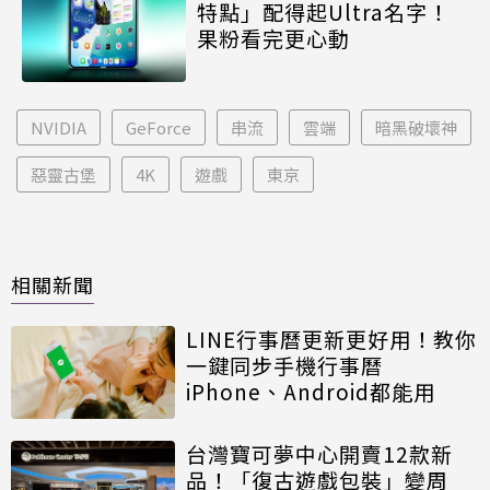
特點」配得起Ultra名字！
果粉看完更心動
NVIDIA
GeForce
串流
雲端
暗黑破壞神
惡靈古堡
4K
遊戲
東京
相關新聞
LINE行事曆更新更好用！教你
一鍵同步手機行事曆
iPhone、Android都能用
台灣寶可夢中心開賣12款新
品！「復古遊戲包裝」變周