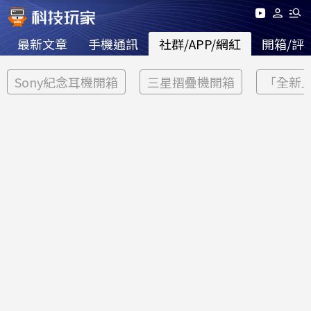
最新文章
手機通訊
社群/APP/網紅
開箱/評
Sony紀念耳機開箱
三星摺疊機開箱
「全新