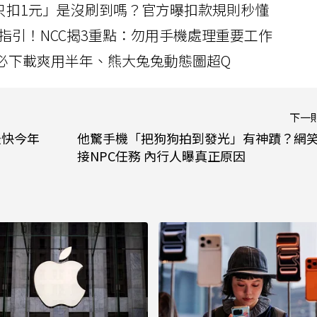
北捷「只扣1元」是沒刷到嗎？官方曝扣款規則秒懂
指引！NCC揭3重點：勿用手機處理重要工作
」字必下載爽用半年、熊大兔兔動態圖超Q
下一
最快今年
他驚手機「把狗狗拍到發光」有神蹟？網
接NPC任務 內行人曝真正原因