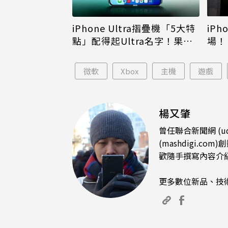
iPh
iPhone Ultra摺疊機「5大特
場！
點」配得起Ultra名字！果粉
倪
看完更心動
微軟
Xbox
主機
遊戲
楊又肇
曾任聯合新聞網 (u
(mashdigi
歡隨手撰寫內容介
更多數位新品、技