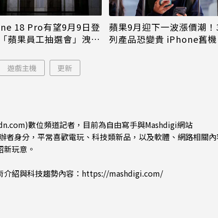
one 18 Pro有望9月9日登
蘋果9月迎下一波漲價潮！
「蘋果員工抽選會」洩端
列產品恐變貴 iPhone舊
倖免
遊戲主機
更新
dn.com)數位頻道記者，目前為自由寫手與Mashdigi網站
.com)創辦者身分，平常喜歡電玩、科技類新品，以及軟體、網路相關
紹新玩意。
術介紹與科技趨勢內容：
https://mashdigi.com/