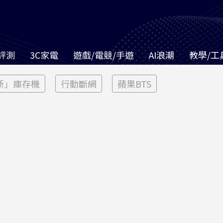
評測
3C家電
遊戲/電競/手遊
AI浪潮
教學/工
新」庫存機
行動斷網
蘋果BTS