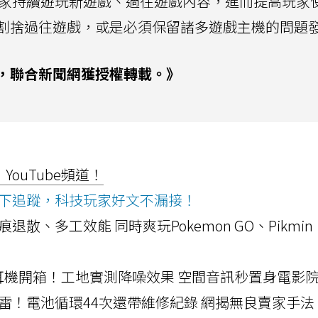
玩家持續遊玩新遊戲、過往遊戲內容，進而提高玩家
割捨過往遊戲，或是必須保留諸多遊戲主機的問題
，聯合新聞網獲授權轉載。》
ouTube頻道！
ws按下追蹤，科技玩家好文不漏接！
a開箱！摺痕退散、多工效能 同時爽玩Pokemon GO、Pikmin
LLEXION耳機開箱！工地實測降噪效果 空間音訊秒置身電影
雷！電池循環44次還帶維修紀錄 網揭無良賣家手法