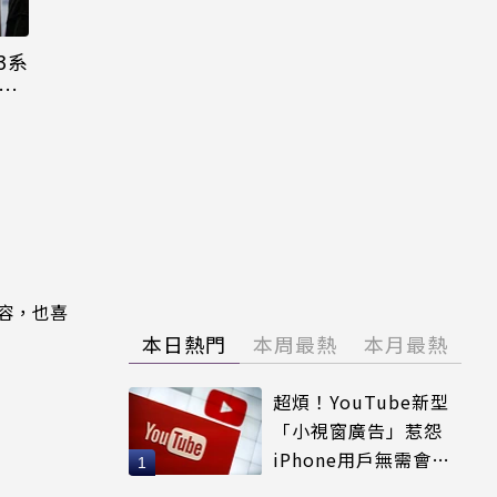
3系
機難
內容，也喜
本日熱門
本周最熱
本月最熱
超煩！YouTube新型
「小視窗廣告」惹怨
iPhone用戶無需會員
輕鬆解決