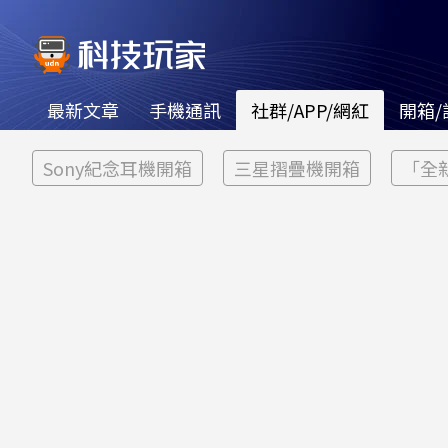
最新文章
手機通訊
社群/APP/網紅
開箱/
Sony紀念耳機開箱
三星摺疊機開箱
「全