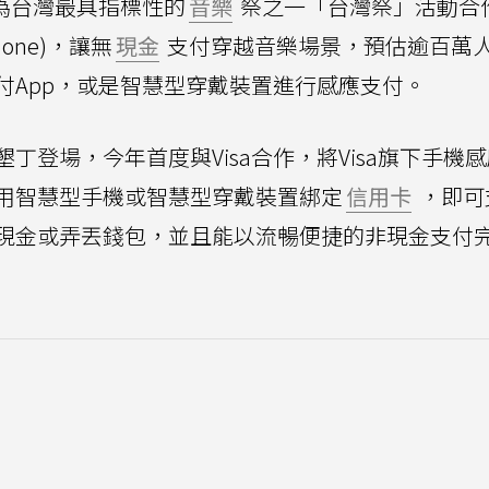
前為台灣最具指標性的
音樂
祭之一「台灣祭」活動合
hone)，讓無
現金
支付穿越音樂場景，預估逾百萬
付App，或是智慧型穿戴裝置進行感應支付。
丁登場，今年首度與Visa合作，將Visa旗下手機
用智慧型手機或智慧型穿戴裝置綁定
信用卡
，即可
現金或弄丟錢包，並且能以流暢便捷的非現金支付