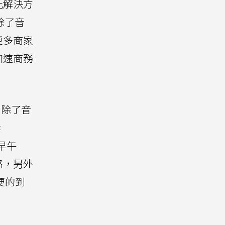
此解決方
除了音
更多商家
加速商務
。除了音
岸
凡早午
路，另外
便的到