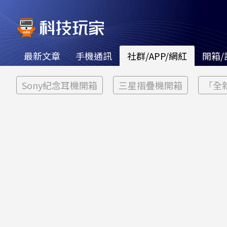
最新文章
手機通訊
社群/APP/網紅
開箱/
Sony紀念耳機開箱
三星摺疊機開箱
「全