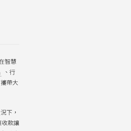
要在智慧
片
、行
商攜帶大
狀況下，
應收款讓