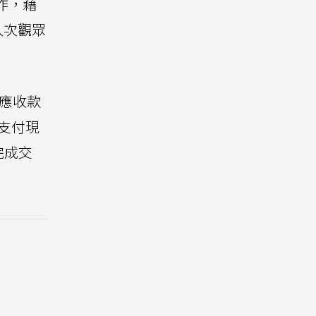
作，藉
人次觀眾
感應收款
支付現
完成交