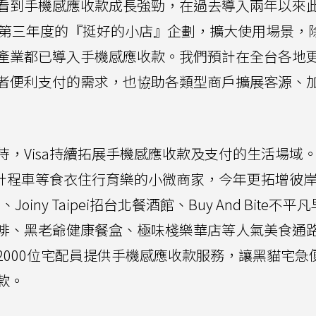
看到手機感應收款成長強勁，在過去導入兩年以來
透過第三年度的『挺好的小店』企劃，擴大使用場景，
產業都已導入手機感應收款。我們預計在全台各地
者便利支付的需求，也協助各類型商戶擴展客源、
，Visa持續拓展手機感應收款及支付的生活場域
與計程車等食衣住行育樂的小微商家，今年更拓增彼
Joiny Taipei招台北餐酒館、Buy And Bite不平
啡、黑老爺健康餐盒、極味棧樂華店等人氣美食通
2000位宅配員提供手機感應收款服務，讓黑貓宅急
款。