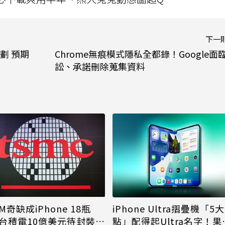
下一
劃 預期
Chrome無痕模式隱私全都錄！Google面
訟、承諾刪除蒐集資料
M奇缺成iPhone 18瓶
iPhone Ultra摺疊機「5
台積電10億美元待封裝晶
點」配得起Ultra名字！果