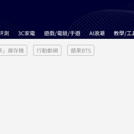
評測
3C家電
遊戲/電競/手遊
AI浪潮
教學/工
新」庫存機
行動斷網
蘋果BTS