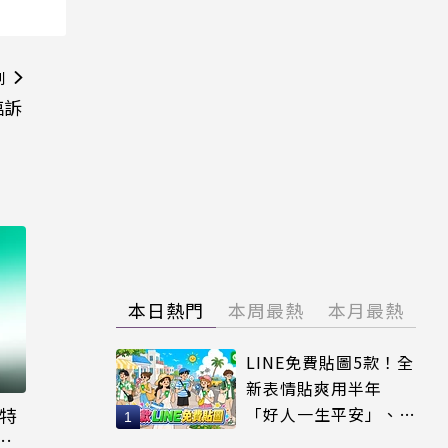
則
臨訴
本日熱門
本周最熱
本月最熱
LINE免費貼圖5款！全
新表情貼爽用半年
大特
「好人一生平安」、
粉
「好熱」必用