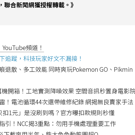
，聯合新聞網獲授權轉載。》
ouTube頻道！
ws按下追蹤，科技玩家好文不漏接！
a開箱！摺痕退散、多工效能 同時爽玩Pokemon GO、Pikmin
LLEXION耳機開箱！工地實測降噪效果 空間音訊秒置身電影
雷！電池循環44次還帶維修紀錄 網揭無良賣家手法
北捷「只扣1元」是沒刷到嗎？官方曝扣款規則秒懂
指引！NCC揭3重點：勿用手機處理重要工作
」字必下載爽用半年、熊大兔兔動態圖超Q