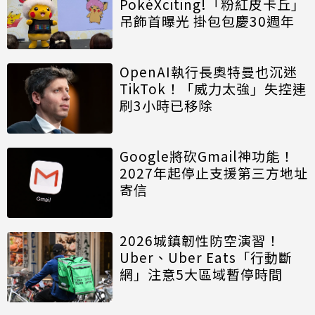
PokéXciting!「粉紅皮卡丘」
吊飾首曝光 掛包包慶30週年
OpenAI執行長奧特曼也沉迷
TikTok！「威力太強」失控連
刷3小時已移除
Google將砍Gmail神功能！
2027年起停止支援第三方地址
寄信
2026城鎮韌性防空演習！
Uber、Uber Eats「行動斷
網」注意5大區域暫停時間