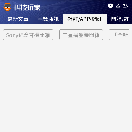
最新文章
手機通訊
社群/APP/網紅
開箱/評
Sony紀念耳機開箱
三星摺疊機開箱
「全新