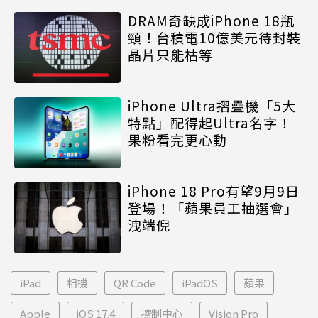
DRAM奇缺成iPhone 18瓶
頸！台積電10億美元待封裝
晶片只能枯等
iPhone Ultra摺疊機「5大
特點」配得起Ultra名字！
果粉看完更心動
iPhone 18 Pro有望9月9日
登場！「蘋果員工抽選會」
洩端倪
iPad
相機
QR Code
iPadOS
蘋果
Apple
iOS 17.4
控制中心
Vision Pro