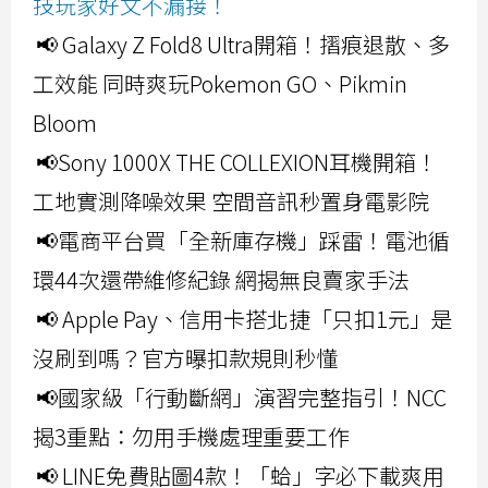
技玩家好文不漏接！
📢 Galaxy Z Fold8 Ultra開箱！摺痕退散、多
工效能 同時爽玩Pokemon GO、Pikmin
Bloom
📢Sony 1000X THE COLLEXION耳機開箱！
工地實測降噪效果 空間音訊秒置身電影院
📢電商平台買「全新庫存機」踩雷！電池循
環44次還帶維修紀錄 網揭無良賣家手法
📢 Apple Pay、信用卡搭北捷「只扣1元」是
沒刷到嗎？官方曝扣款規則秒懂
📢國家級「行動斷網」演習完整指引！NCC
揭3重點：勿用手機處理重要工作
📢 LINE免費貼圖4款！「蛤」字必下載爽用