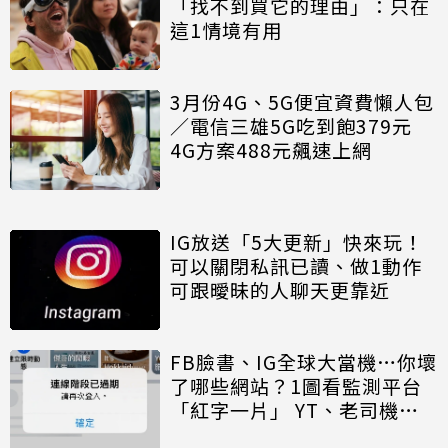
「找不到買它的理由」：只在
這1情境有用
3月份4G、5G便宜資費懶人包
／電信三雄5G吃到飽379元
4G方案488元飆速上網
IG放送「5大更新」快來玩！
可以關閉私訊已讀、做1動作
可跟曖昧的人聊天更靠近
FB臉書、IG全球大當機…你壞
了哪些網站？1圖看監測平台
「紅字一片」 YT、老司機平
台和寶可夢遊戲也掛掉