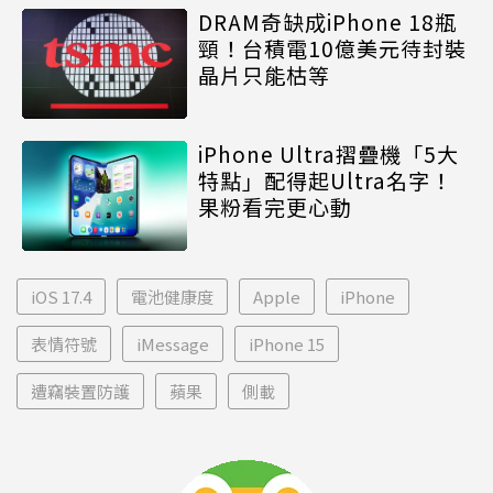
DRAM奇缺成iPhone 18瓶
頸！台積電10億美元待封裝
晶片只能枯等
iPhone Ultra摺疊機「5大
特點」配得起Ultra名字！
果粉看完更心動
iOS 17.4
電池健康度
Apple
iPhone
表情符號
iMessage
iPhone 15
遭竊裝置防護
蘋果
側載