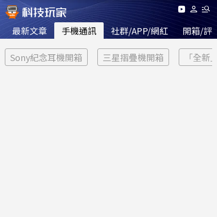
最新文章
手機通訊
社群/APP/網紅
開箱/評
Sony紀念耳機開箱
三星摺疊機開箱
「全新