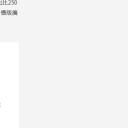
比250
平價版廣
院