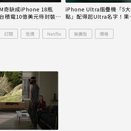
M奇缺成iPhone 18瓶
iPhone Ultra摺疊機「5
台積電10億美元待封裝晶
點」配得起Ultra名字！果
能枯等
看完更心動
訂閱
低價
Netflix
無廣告
價格