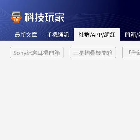
最新文章
手機通訊
社群/APP/網紅
開箱/
Sony紀念耳機開箱
三星摺疊機開箱
「全