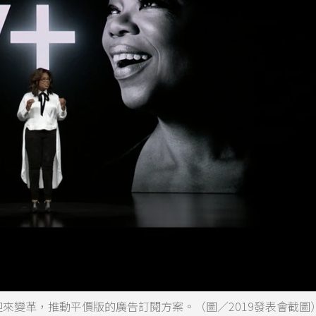
能迎來變革，推動平價版的廣告訂閱方案。（圖／2019發表會截圖