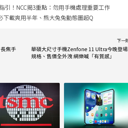
指引！NCC揭3重點：勿用手機處理重要工作
」字必下載爽用半年、熊大兔兔動態圖超Q
下一
百倍長焦手
華碩大尺寸手機Zenfone 11 Ultra今晚登
規格、售價全外洩 網樂喊「有質感」