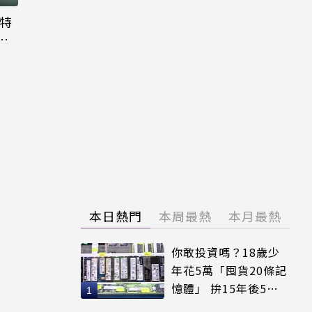
大特
粉
本日熱門
本周最熱
本月最熱
你敢投資嗎？18歲少
年花5萬「囤貨20條記
憶體」 拚15年後5倍
賣出