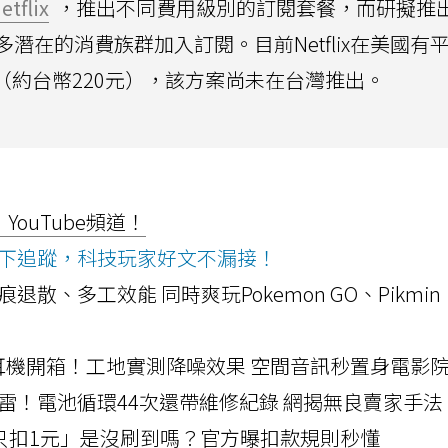
etflix
，推出不同費用級別的訂閱套餐，而研擬推出
潛在的消費族群加入訂閱。目前Netflix在美國有
元（約台幣220元），該方案尚未在台灣推出。
ouTube頻道！
ws按下追蹤，科技玩家好文不漏接！
a開箱！摺痕退散、多工效能 同時爽玩Pokemon GO、Pikmin
LLEXION耳機開箱！工地實測降噪效果 空間音訊秒置身電影
雷！電池循環44次還帶維修紀錄 網揭無良賣家手法
北捷「只扣1元」是沒刷到嗎？官方曝扣款規則秒懂