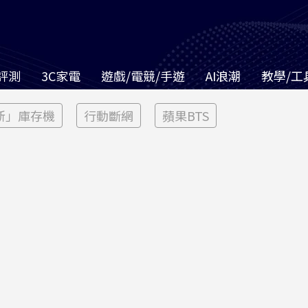
評測
3C家電
遊戲/電競/手遊
AI浪潮
教學/工
新」庫存機
行動斷網
蘋果BTS