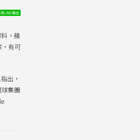
用LINE傳送
爆料，蘋
案，有可
息指出，
環球集團
e