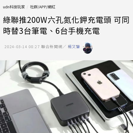
udn科技玩家
社群/APP/網紅
綠聯推200W六孔氮化鉀充電頭 可同
時替3台筆電、6台手機充電
2024-03-14 08:27
聯合新聞網／
楊又肇