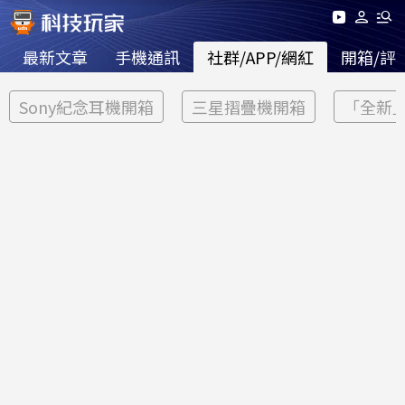
最新文章
手機通訊
社群/APP/網紅
開箱/評
Sony紀念耳機開箱
三星摺疊機開箱
「全新