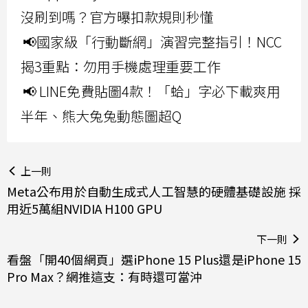
沒刷到嗎？官方曝扣款規則秒懂
📢國家級「行動斷網」演習完整指引！NCC
揭3重點：勿用手機處理重要工作
📢 LINE免費貼圖4款！「蛤」字必下載爽用
半年、熊大兔兔動態圖超Q
上一則
Meta公布用於自動生成式人工智慧的硬體基礎設施 採
用近5萬組NVIDIA H100 GPU
下一則
看盤「開40個網頁」選iPhone 15 Plus還是iPhone 15
Pro Max？網推這支：有時還可當沖