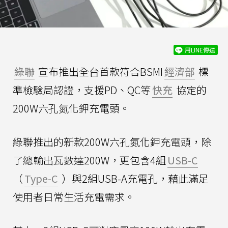
用LINE傳送
綠聯
宣布推出全台首款符合BSMI
經濟部
標
準檢驗局認證，支援PD、QC等
快充
協定的
200W六孔氮化鉀充電頭。
綠聯推出的新款200W六孔氮化鉀充電頭，除
了總輸出瓦數達200W，更包含4組
USB-C
（
Type-C
）與2組USB-A充電孔，藉此滿足
使用者日常生活充電需求。