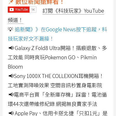
📌 數位新聞搶鮮看！
訂閱《科技玩家》YouTube
頻道！
💡
追新聞》》在Google News按下追蹤，科
技玩家好文不漏接！
📢 Galaxy Z Fold8 Ultra開箱！摺痕退散、多
工效能 同時爽玩Pokemon GO、Pikmin
Bloom
📢Sony 1000X THE COLLEXION耳機開箱！
工地實測降噪效果 空間音訊秒置身電影院
📢電商平台買「全新庫存機」踩雷！電池循
環44次還帶維修紀錄 網揭無良賣家手法
📢 Apple Pay、信用卡搭北捷「只扣1元」是