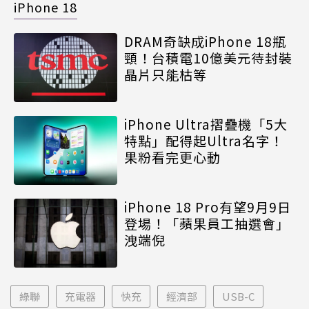
iPhone 18
DRAM奇缺成iPhone 18瓶
頸！台積電10億美元待封裝
晶片只能枯等
iPhone Ultra摺疊機「5大
特點」配得起Ultra名字！
果粉看完更心動
iPhone 18 Pro有望9月9日
登場！「蘋果員工抽選會」
洩端倪
綠聯
充電器
快充
經濟部
USB-C