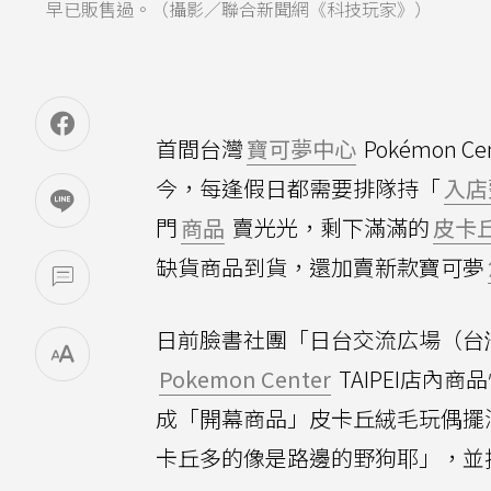
早已販售過。（攝影／聯合新聞網《科技玩家》）
首間台灣
寶可夢中心
Pokémon 
今，每逢假日都需要排隊持「
入店
門
商品
賣光光，剩下滿滿的
皮卡
缺貨商品到貨，還加賣新款寶可夢
日前臉書社團「日台交流広場（台湾と日
Pokemon Center
TAIPEI店
成「開幕商品」皮卡丘絨毛玩偶擺
卡丘多的像是路邊的野狗耶」，並