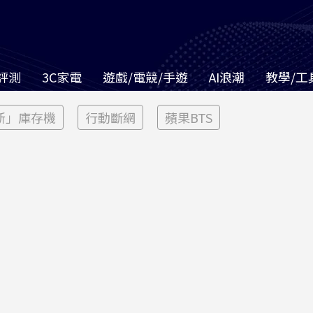
評測
3C家電
遊戲/電競/手遊
AI浪潮
教學/工
新」庫存機
行動斷網
蘋果BTS