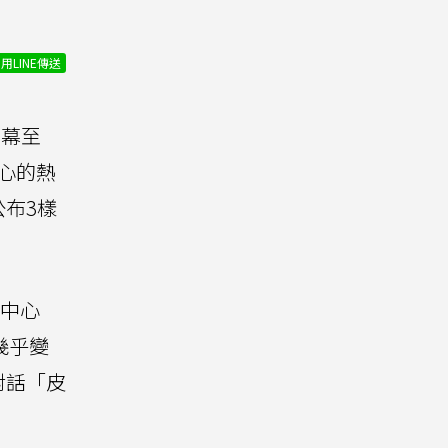
用LINE傳送
開幕至
心的熱
布3樣
中心
幾乎變
對話「皮