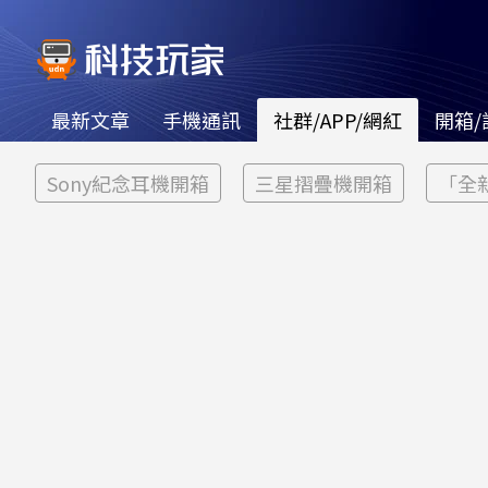
最新文章
手機通訊
社群/APP/網紅
開箱/
Sony紀念耳機開箱
三星摺疊機開箱
「全