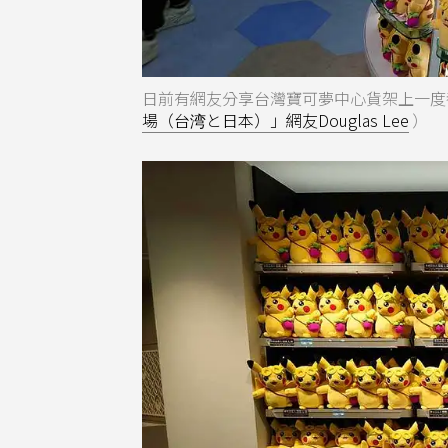
日前有網友分享台灣寶可夢中心貨架上一度
場（台湾と日本）」網友Douglas Lee
）