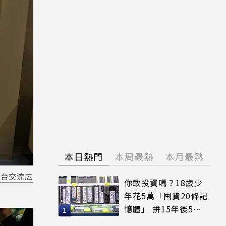
本日熱門
本周最熱
本月最熱
日台交流広
你敢投資嗎？18歲少
年花5萬「囤貨20條記
憶體」 拚15年後5倍
賣出