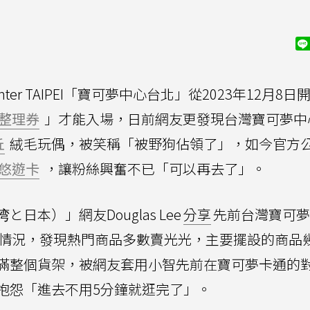
Center TAIPEI「寶可夢中心台北」從2023年12月8日
整理券
」才能入場，日前網友更發現台灣寶可夢中
丘
絨毛玩偶，被笑稱「被野狗佔領了」，如今官方公
悠遊卡
，讓粉絲興奮不已「可以再去了」。
本）」網友Douglas Lee
分享
先前台灣寶可夢
內商品情況，發現熱門商品多數賣光光，主要擺設的商品
滿整個貨架，被網友套用小智先前在寶可夢卡通的
抱怨「進去不用5分鐘就逛完了」。