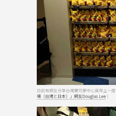
日前有網友分享台灣寶可夢中心貨架上一度
場（台湾と日本）」網友Douglas Lee
）