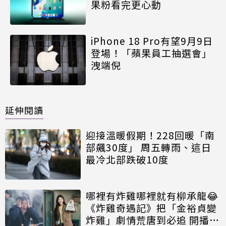
果粉看完更心動
iPhone 18 Pro有望9月9日
登場！「蘋果員工抽選會」
洩端倪
延伸閱讀
迎接溫暖假期！228回暖「南
部飆30度」 周五轉雨、這日
最冷北部跌破10度
哪裡有炸雞哪裡就有柳承龍😂
《炸雞奇遇記》把「金裕貞變
炸雞」劇情荒唐到必追 開播日