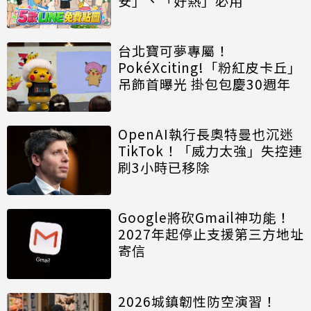
安」、「好熱」必用
台北寶可夢專屬！
PokéXciting!「粉紅皮卡丘」
吊飾首曝光 掛包包慶30週年
OpenAI執行長奧特曼也沉迷
TikTok！「威力太強」失控連
刷3小時已移除
Google將砍Gmail神功能！
2027年起停止支援第三方地址
寄信
2026城鎮韌性防空演習！