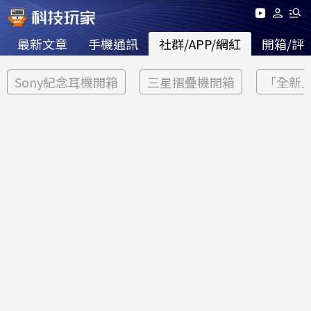
最新文章
手機通訊
社群/APP/網紅
開箱/評
Sony紀念耳機開箱
三星摺疊機開箱
「全新