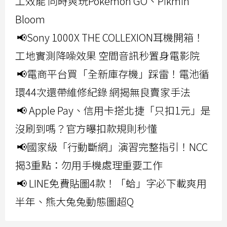
工效能 同時爽玩Pokemon GO、Pikmin
Bloom
📢Sony 1000X THE COLLEXION耳機開箱！
工地實測降噪效果 空間音訊秒置身電影院
📢電商平台買「全新庫存機」踩雷！電池循
環44次還帶維修紀錄 網揭無良賣家手法
📢 Apple Pay、信用卡搭北捷「只扣1元」是
沒刷到嗎？官方曝扣款規則秒懂
📢國家級「行動斷網」演習完整指引！NCC
揭3重點：勿用手機處理重要工作
📢 LINE免費貼圖4款！「蛤」字必下載爽用
半年、熊大兔兔動態圖超Q