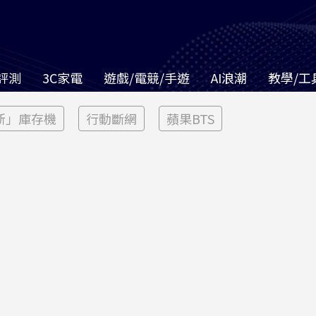
評測
3C家電
遊戲/電競/手遊
AI浪潮
教學/工
新」庫存機
行動斷網
蘋果BTS