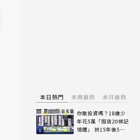
本日熱門
本周最熱
本月最熱
你敢投資嗎？18歲少
年花5萬「囤貨20條記
憶體」 拚15年後5倍
賣出