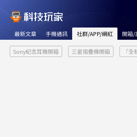
最新文章
手機通訊
社群/APP/網紅
開箱/
Sony紀念耳機開箱
三星摺疊機開箱
「全