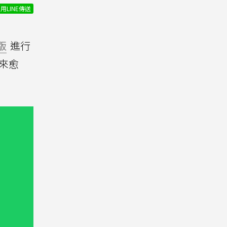
用LINE傳送
版
進行
來愈