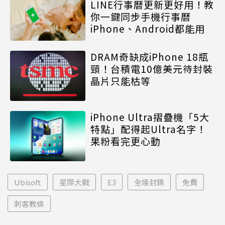
LINE行事曆更新更好用！教
你一鍵同步手機行事曆
iPhone、Android都能用
DRAM奇缺成iPhone 18瓶
頸！台積電10億美元待封裝
晶片只能枯等
iPhone Ultra摺疊機「5大
特點」配得起Ultra名字！
果粉看完更心動
Ubisoft
星際大戰
E3
全境封鎖
免費
刺客教條