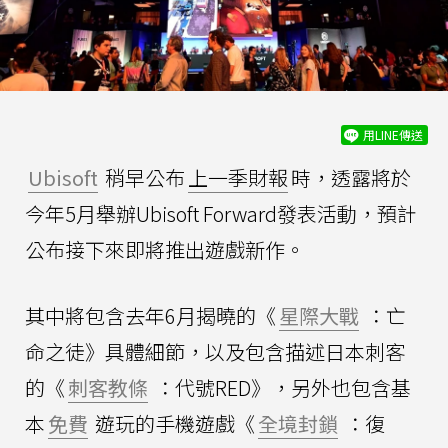
用LINE傳送
Ubisoft
稍早公布
上一季財報
時，透露將於
今年5月舉辦Ubisoft Forward發表活動，預計
公布接下來即將推出遊戲新作。
其中將包含去年6月揭曉的《
星際大戰
：亡
命之徒》具體細節，以及包含描述日本刺客
的《
刺客教條
：代號RED》，另外也包含基
本
免費
遊玩的手機遊戲《
全境封鎖
：復