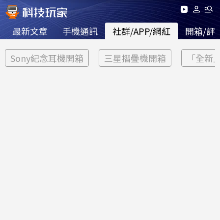
最新文章
手機通訊
社群/APP/網紅
開箱/評
Sony紀念耳機開箱
三星摺疊機開箱
「全新