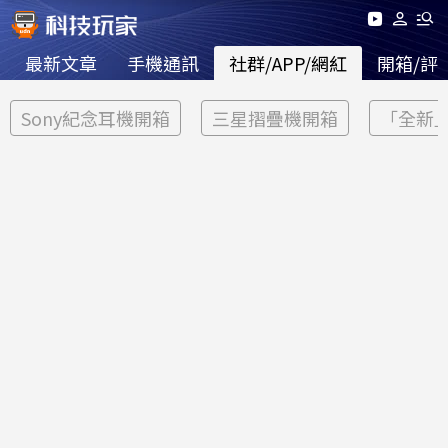
最新文章
手機通訊
社群/APP/網紅
開箱/評
Sony紀念耳機開箱
三星摺疊機開箱
「全新