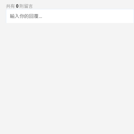
共有
0
則留言
規範
回覆
還沒有留言，成為第一個發言的人吧！
訂閱