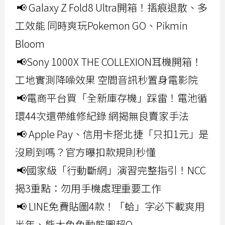
📢 Galaxy Z Fold8 Ultra開箱！摺痕退散、多
工效能 同時爽玩Pokemon GO、Pikmin
Bloom
📢Sony 1000X THE COLLEXION耳機開箱！
工地實測降噪效果 空間音訊秒置身電影院
📢電商平台買「全新庫存機」踩雷！電池循
環44次還帶維修紀錄 網揭無良賣家手法
📢 Apple Pay、信用卡搭北捷「只扣1元」是
沒刷到嗎？官方曝扣款規則秒懂
📢國家級「行動斷網」演習完整指引！NCC
揭3重點：勿用手機處理重要工作
📢 LINE免費貼圖4款！「蛤」字必下載爽用
半年、熊大兔兔動態圖超Q