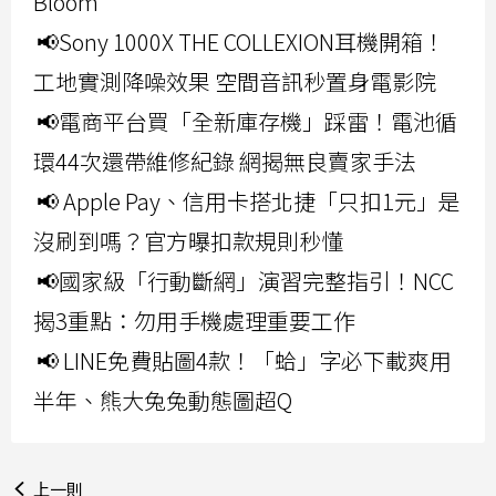
Bloom
📢Sony 1000X THE COLLEXION耳機開箱！
工地實測降噪效果 空間音訊秒置身電影院
📢電商平台買「全新庫存機」踩雷！電池循
環44次還帶維修紀錄 網揭無良賣家手法
📢 Apple Pay、信用卡搭北捷「只扣1元」是
沒刷到嗎？官方曝扣款規則秒懂
📢國家級「行動斷網」演習完整指引！NCC
揭3重點：勿用手機處理重要工作
📢 LINE免費貼圖4款！「蛤」字必下載爽用
半年、熊大兔兔動態圖超Q
上一則