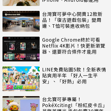
台灣寶可夢中心開賣12款新
品！「復古遊戲包裝」變周
邊、T恤可裝進收納包
Google Chrome終於可看
Netflix 4K影片！快更新瀏覽
器、還要符合條件才能用
LINE免費貼圖5款！全新表情
貼爽用半年 「好人一生平
安」、「好熱」必用
台北寶可夢專屬！
PokéXciting!「粉紅皮卡丘」
吊飾首曝光 掛包包慶30週年