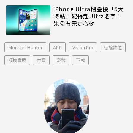
iPhone Ultra摺疊機「5大
特點」配得起Ultra名字！
果粉看完更心動
Monster Hunter
APP
Vision Pro
德誼數位
擴增實境
付費
姿勢
下載