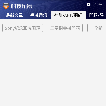
最新文章
手機通訊
社群/APP/網紅
開箱/評
Sony紀念耳機開箱
三星摺疊機開箱
「全新