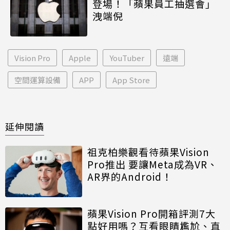
登場！「蘋果員工抽選會」
洩端倪
Vision Pro
Apple
YouTuber
遠端
空間運算設備
APP
App Store
延伸閱讀
祖克柏樂觀看待蘋果Vision
Pro推出 要讓Meta成為VR、
AR界的Android！
蘋果Vision Pro開箱評測7大
點好用嗎？互看眼睛尷尬、直