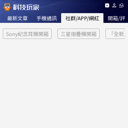
最新文章
手機通訊
社群/APP/網紅
開箱/評
Sony紀念耳機開箱
三星摺疊機開箱
「全新