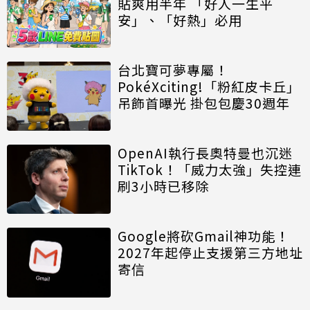
貼爽用半年 「好人一生平
安」、「好熱」必用
台北寶可夢專屬！
PokéXciting!「粉紅皮卡丘」
吊飾首曝光 掛包包慶30週年
OpenAI執行長奧特曼也沉迷
TikTok！「威力太強」失控連
刷3小時已移除
Google將砍Gmail神功能！
2027年起停止支援第三方地址
寄信