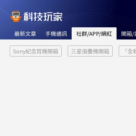
最新文章
手機通訊
社群/APP/網紅
開箱/
Sony紀念耳機開箱
三星摺疊機開箱
「全