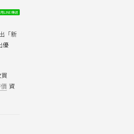
用LINE傳送
推出「新
出優
次買
特價
資