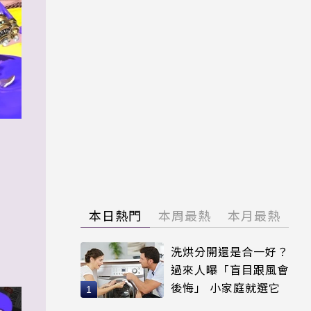
本日熱門
本周最熱
本月最熱
洗烘分開還是合一好？
過來人曝「盲目跟風會
後悔」 小家庭就選它