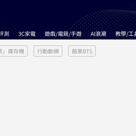
評測
3C家電
遊戲/電競/手遊
AI浪潮
教學/工
新」庫存機
行動斷網
蘋果BTS