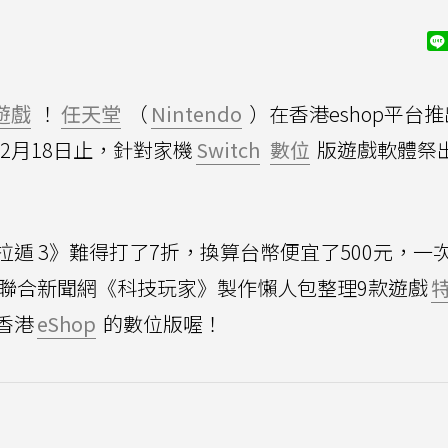
遊戲
！
任天堂
（
Nintendo
）在香港eshop平台
至2月18日止，針對家機
Switch
數位
版遊戲軟體祭
遁 3》難得打了7折，換算台幣便宜了500元，一
，聯合新聞網《科技玩家》製作懶人包整理9款遊戲
香港
eShop
的數位版喔！