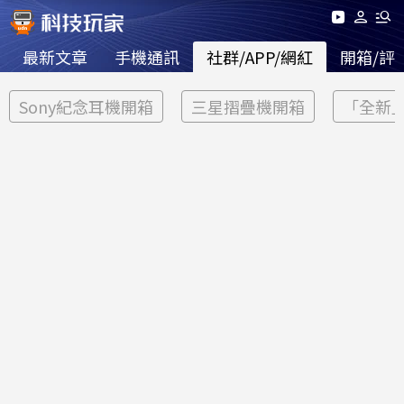
最新文章
手機通訊
社群/APP/網紅
開箱/評
Sony紀念耳機開箱
三星摺疊機開箱
「全新