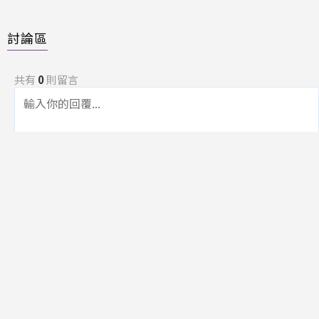
討論區
共有
0
則留言
規範
回覆
還沒有留言，成為第一個發言的人吧！