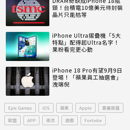
DRAM奇缺成iPhone 18瓶
頸！台積電10億美元待封裝
晶片只能枯等
iPhone Ultra摺疊機「5大
特點」配得起Ultra名字！
果粉看完更心動
iPhone 18 Pro有望9月9日
登場！「蘋果員工抽選會」
洩端倪
Epic Games
iOS
蘋果
Apple
要塞英雄
歐盟
APP
串流
遊戲
Fortnite