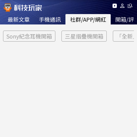
最新文章
手機通訊
社群/APP/網紅
開箱/評
Sony紀念耳機開箱
三星摺疊機開箱
「全新