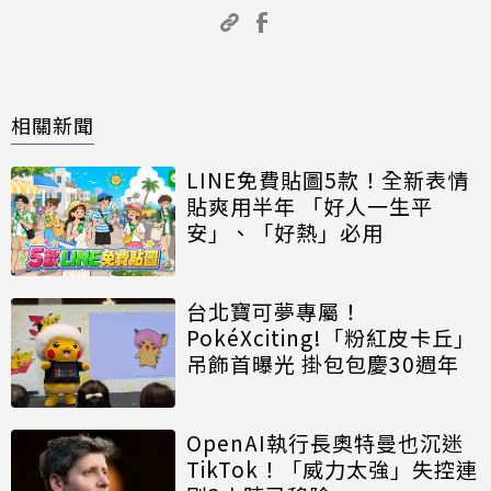
相關新聞
LINE免費貼圖5款！全新表情
貼爽用半年 「好人一生平
安」、「好熱」必用
台北寶可夢專屬！
PokéXciting!「粉紅皮卡丘」
吊飾首曝光 掛包包慶30週年
OpenAI執行長奧特曼也沉迷
TikTok！「威力太強」失控連