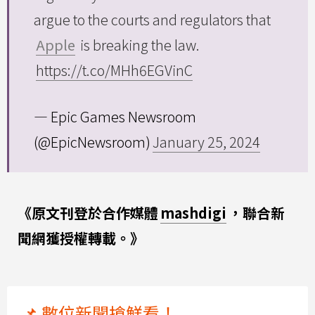
argue to the courts and regulators that
Apple
is breaking the law.
https://t.co/MHh6EGVinC
— Epic Games Newsroom
(@EpicNewsroom)
January 25, 2024
《原文刊登於合作媒體
mashdigi
，聯合新
聞網獲授權轉載。》
📌 數位新聞搶鮮看！