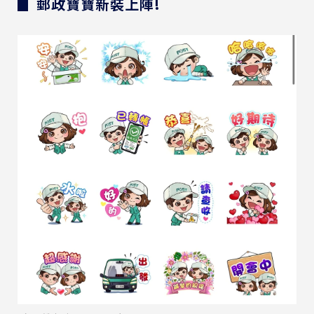
▊ 郵政寶寶新裝上陣!