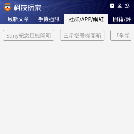
最新文章
手機通訊
社群/APP/網紅
開箱/評
Sony紀念耳機開箱
三星摺疊機開箱
「全新