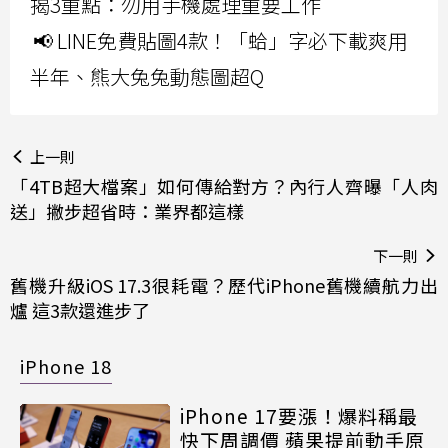
揭3重點：勿用手機處理重要工作
📢 LINE免費貼圖4款！「蛤」字必下載爽用
半年、熊大兔兔動態圖超Q
上一則
「4TB超大檔案」如何傳給對方？內行人齊曝「人肉
送」撇步超省時：業界都這樣
下一則
舊機升級iOS 17.3很耗電？歷代iPhone舊機續航力出
爐 這3款還進步了
iPhone 18
iPhone 17要漲！爆料稱最
快下周調價 蘋果提前動手原