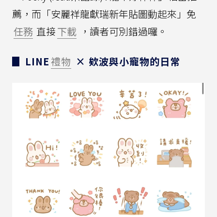
薦，而「安麗祥龍獻瑞新年貼圖動起來」免
任務
直接
下載
，讀者可別錯過囉。
▊ LINE
禮物
× 欸波與小寵物的日常