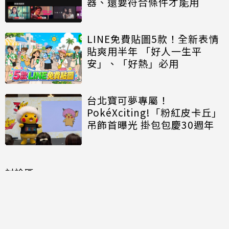
器、還要符合條件才能用
LINE免費貼圖5款！全新表情
貼爽用半年 「好人一生平
安」、「好熱」必用
台北寶可夢專屬！
PokéXciting!「粉紅皮卡丘」
吊飾首曝光 掛包包慶30週年
討論區
共有
0
則留言