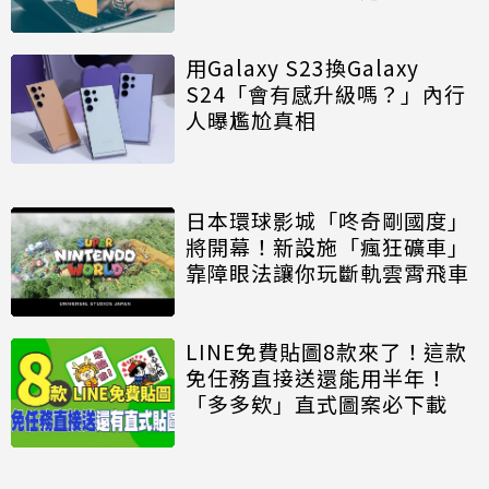
用Galaxy S23換Galaxy
S24「會有感升級嗎？」內行
人曝尷尬真相
日本環球影城「咚奇剛國度」
將開幕！新設施「瘋狂礦車」
靠障眼法讓你玩斷軌雲霄飛車
LINE免費貼圖8款來了！這款
免任務直接送還能用半年！
「多多欸」直式圖案必下載