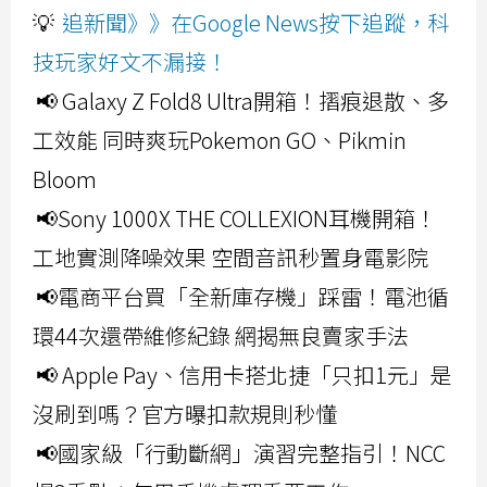
💡
追新聞》》在Google News按下追蹤，科
技玩家好文不漏接！
📢 Galaxy Z Fold8 Ultra開箱！摺痕退散、多
工效能 同時爽玩Pokemon GO、Pikmin
Bloom
📢Sony 1000X THE COLLEXION耳機開箱！
工地實測降噪效果 空間音訊秒置身電影院
📢電商平台買「全新庫存機」踩雷！電池循
環44次還帶維修紀錄 網揭無良賣家手法
📢 Apple Pay、信用卡搭北捷「只扣1元」是
沒刷到嗎？官方曝扣款規則秒懂
📢國家級「行動斷網」演習完整指引！NCC