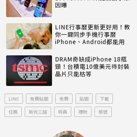
因曝
LINE行事曆更新更好用！教
你一鍵同步手機行事曆
iPhone、Android都能用
DRAM奇缺成iPhone 18瓶
頸！台積電10億美元待封裝
晶片只能枯等
LINE
免費貼圖
免費
貼圖
下載
任務
新光三越
特典
禮物
帳號