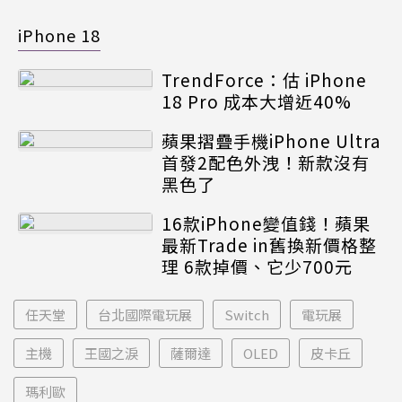
iPhone 18
TrendForce：估 iPhone
18 Pro 成本大增近40%
蘋果摺疊手機iPhone Ultra
首發2配色外洩！新款沒有
黑色了
16款iPhone變值錢！蘋果
最新Trade in舊換新價格整
理 6款掉價、它少700元
任天堂
台北國際電玩展
Switch
電玩展
主機
王國之淚
薩爾達
OLED
皮卡丘
瑪利歐