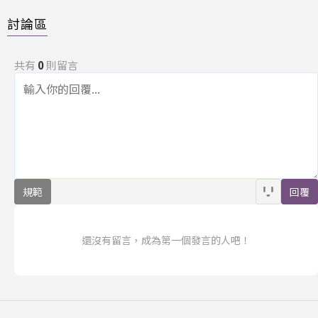
討論區
共有
0
則留言
規範
回覆
還沒有留言，成為第一個發言的人吧！