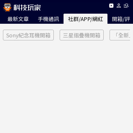
最新文章
手機通訊
社群/APP/網紅
開箱/評
Sony紀念耳機開箱
三星摺疊機開箱
「全新