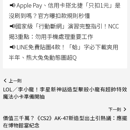
📢 Apple Pay、信用卡搭北捷「只扣1元」是
沒刷到嗎？官方曝扣款規則秒懂
📢國家級「行動斷網」演習完整指引！NCC
揭3重點：勿用手機處理重要工作
📢 LINE免費貼圖4款！「蛤」字必下載爽用
半年、熊大兔兔動態圖超Q
上一則
LOL／李小龍！李星新神話造型擊殺小龍有超帥特效
魔法小卡準備開抽
下一則
價值三千萬？《CS2》AK-47新造型出土引熱議：應擺
在博物館當紀念