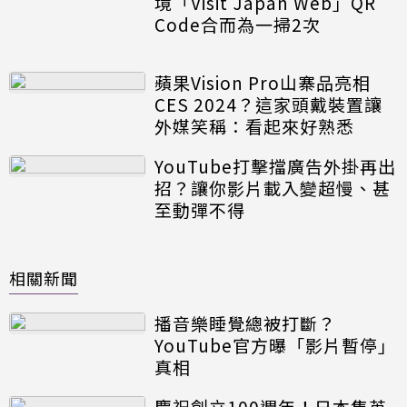
境「Visit Japan Web」QR
Code合而為一掃2次
蘋果Vision Pro山寨品亮相
CES 2024？這家頭戴裝置讓
外媒笑稱：看起來好熟悉
YouTube打擊擋廣告外掛再出
招？讓你影片載入變超慢、甚
至動彈不得
相關新聞
播音樂睡覺總被打斷？
YouTube官方曝「影片暫停」
真相
慶祝創立100週年！日本集英