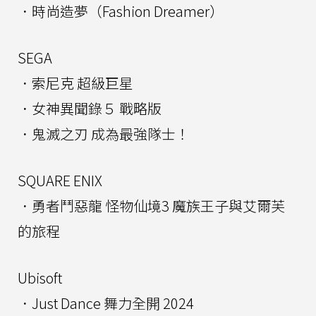
．時尚造夢（Fashion Dreamer）
SEGA
．索尼克 超級巨星
．女神異聞錄５ 戰略版
．鬼滅之刃 成為最強隊士！
SQUARE ENIX
．勇者鬥惡龍 怪物仙境3 魔族王子與艾爾芙
的旅程
Ubisoft
．Just Dance 舞力全開 2024