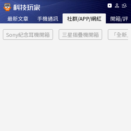
最新文章
手機通訊
社群/APP/網紅
開箱/評
Sony紀念耳機開箱
三星摺疊機開箱
「全新