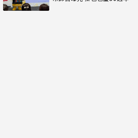
討論區
共有
0
則留言
規範
回覆
還沒有留言，成為第一個發言的人吧！