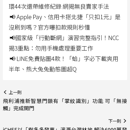
環44次還帶維修紀錄 網揭無良賣家手法
📢 Apple Pay、信用卡搭北捷「只扣1元」是
沒刷到嗎？官方曝扣款規則秒懂
📢國家級「行動斷網」演習完整指引！NCC
揭3重點：勿用手機處理重要工作
📢 LINE免費貼圖4款！「蛤」字必下載爽用
半年、熊大兔兔動態圖超Q
上一則
飛利浦推新智慧門鎖有「掌紋識別」功能 可「無接
觸」完成開門
下一則
iCHEF以「樹多多發票」灌溉台灣林地 解決6000萬發