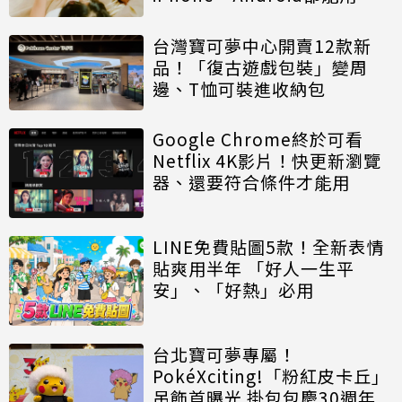
台灣寶可夢中心開賣12款新
品！「復古遊戲包裝」變周
邊、T恤可裝進收納包
Google Chrome終於可看
Netflix 4K影片！快更新瀏覽
器、還要符合條件才能用
LINE免費貼圖5款！全新表情
貼爽用半年 「好人一生平
安」、「好熱」必用
台北寶可夢專屬！
PokéXciting!「粉紅皮卡丘」
吊飾首曝光 掛包包慶30週年