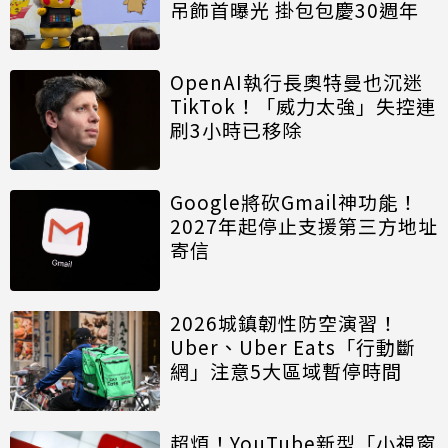
吊飾首曝光 掛包包慶30週年
OpenAI執行長奧特曼也沉迷
TikTok！「威力太強」失控連
刷3小時已移除
Google將砍Gmail神功能！
2027年起停止支援第三方地址
寄信
2026城鎮韌性防空演習！
Uber、Uber Eats「行動斷
網」注意5大區域暫停時間
超煩！YouTube新型「小視窗