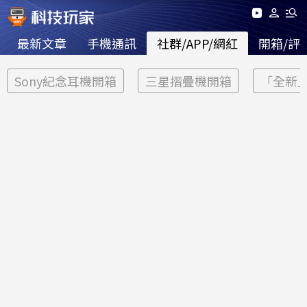
最新文章
手機通訊
社群/APP/網紅
開箱/評
Sony紀念耳機開箱
三星摺疊機開箱
「全新