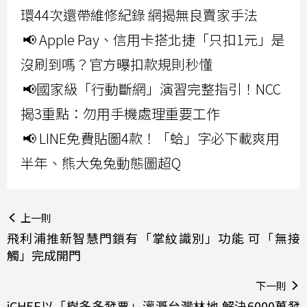
環44次還帶維修紀錄 網揭無良賣家手法
📢 Apple Pay、信用卡搭北捷「只扣1元」是
沒刷到嗎？官方曝扣款規則秒懂
📢國家級「行動斷網」演習完整指引！NCC
揭3重點：勿用手機處理重要工作
📢 LINE免費貼圖4款！「蛤」字必下載爽用
半年、熊大兔兔動態圖超Q
上一則
飛利浦推新智慧門鎖有「掌紋識別」功能 可「無接
觸」完成開門
下一則
iCHEF以「樹多多發票」灌溉台灣林地 解決6000萬發