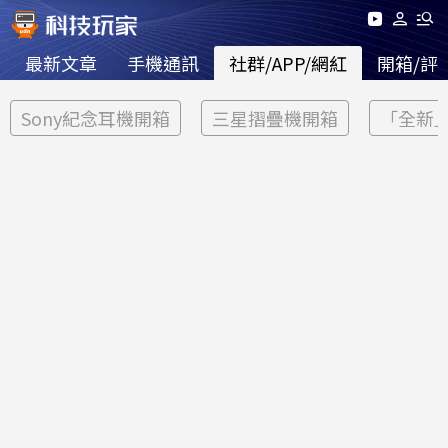
最新文章
手機通訊
社群/APP/網紅
開箱/評
Sony紀念耳機開箱
三星摺疊機開箱
「全新