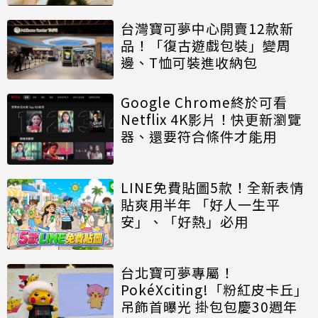
台灣寶可夢中心開賣12款新
品！「復古遊戲包裝」變周
邊、T恤可裝進收納包
Google Chrome終於可看
Netflix 4K影片！快更新瀏覽
器、還要符合條件才能用
LINE免費貼圖5款！全新表情
貼爽用半年 「好人一生平
安」、「好熱」必用
台北寶可夢專屬！
PokéXciting!「粉紅皮卡丘」
吊飾首曝光 掛包包慶30週年