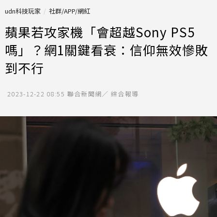
udn科技玩家
社群/APP/網紅
蘋果若攻家機「會超越Sony PS5
嗎」？網1關鍵看衰：信仰無效慘敗
到不行
2023-12-22 08:55
聯合新聞網／ 綜合報導