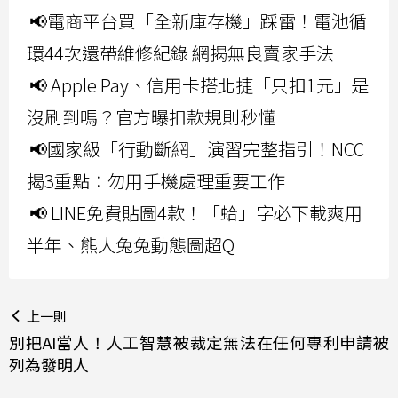
📢電商平台買「全新庫存機」踩雷！電池循
環44次還帶維修紀錄 網揭無良賣家手法
📢 Apple Pay、信用卡搭北捷「只扣1元」是
沒刷到嗎？官方曝扣款規則秒懂
📢國家級「行動斷網」演習完整指引！NCC
揭3重點：勿用手機處理重要工作
📢 LINE免費貼圖4款！「蛤」字必下載爽用
半年、熊大兔兔動態圖超Q
上一則
別把AI當人！人工智慧被裁定無法在任何專利申請被
列為發明人