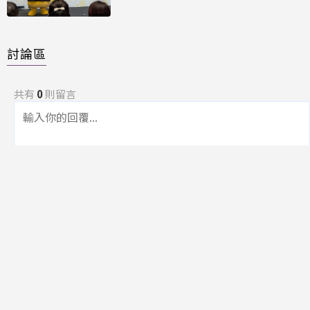
討論區
共有
0
則留言
規範
回覆
還沒有留言，成為第一個發言的人吧！