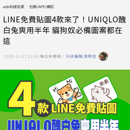
udn科技玩家
社群/APP/網紅
LINE免費貼圖4款來了！UNIQLO醜
白兔爽用半年 貓狗奴必備圖案都在
這
2023-11-17 12:40
聯合新聞網／
科技編輯 張明哲