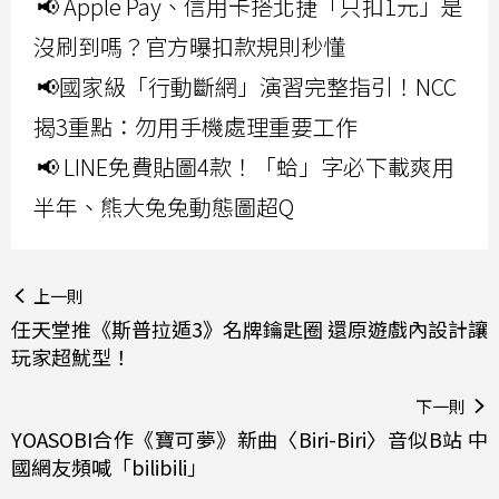
📢 Apple Pay、信用卡搭北捷「只扣1元」是
沒刷到嗎？官方曝扣款規則秒懂
📢國家級「行動斷網」演習完整指引！NCC
揭3重點：勿用手機處理重要工作
📢 LINE免費貼圖4款！「蛤」字必下載爽用
半年、熊大兔兔動態圖超Q
上一則
任天堂推《斯普拉遁3》名牌鑰匙圈 還原遊戲內設計讓
玩家超魷型！
下一則
YOASOBI合作《寶可夢》新曲〈Biri-Biri〉音似B站 中
國網友頻喊「bilibili」