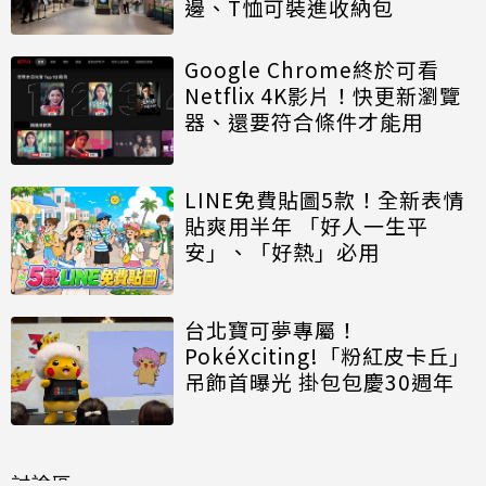
邊、T恤可裝進收納包
Google Chrome終於可看
Netflix 4K影片！快更新瀏覽
器、還要符合條件才能用
LINE免費貼圖5款！全新表情
貼爽用半年 「好人一生平
安」、「好熱」必用
台北寶可夢專屬！
PokéXciting!「粉紅皮卡丘」
吊飾首曝光 掛包包慶30週年
討論區