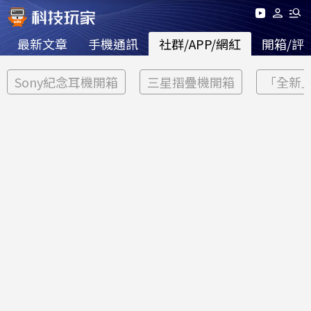
最新文章
手機通訊
社群/APP/網紅
開箱/評
Sony紀念耳機開箱
三星摺疊機開箱
「全新