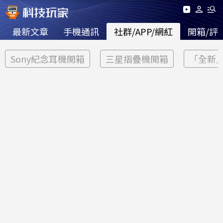
最新文章
手機通訊
社群/APP/網紅
開箱/評
Sony紀念耳機開箱
三星摺疊機開箱
「全新