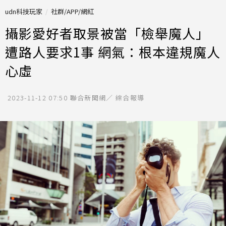
udn科技玩家
社群/APP/網紅
攝影愛好者取景被當「檢舉魔人」
遭路人要求1事 網氣：根本違規魔人
心虛
2023-11-12 07:50
聯合新聞網／ 綜合報導