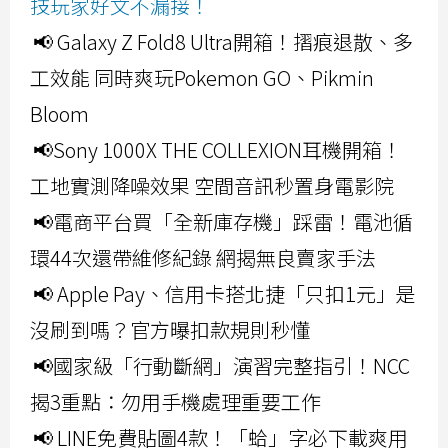
技玩家好文不漏接！
📢 Galaxy Z Fold8 Ultra開箱！摺痕退散、多
工效能 同時爽玩Pokemon GO、Pikmin
Bloom
📢Sony 1000X THE COLLEXION耳機開箱！
工地實測降噪效果 空間音訊秒置身電影院
📢電商平台買「全新庫存機」踩雷！電池循
環44次還帶維修紀錄 網揭無良賣家手法
📢 Apple Pay、信用卡搭北捷「只扣1元」是
沒刷到嗎？官方曝扣款規則秒懂
📢國家級「行動斷網」演習完整指引！NCC
揭3重點：勿用手機處理重要工作
📢 LINE免費貼圖4款！「蛤」字必下載爽用