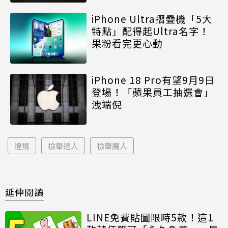
iPhone Ultra摺疊機「5大
特點」配得起Ultra名字！
果粉看完更心動
iPhone 18 Pro有望9月9日
登場！「蘋果員工抽選會」
洩端倪
違規
檢舉達人
檢舉魔人
延伸閱讀
LINE免費貼圖限時5款！這1