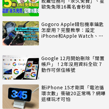
款藏任務可「永久免費」、星
歐兔兔限16萬名會秒殺
Gogoro Apple錢包機車鑰匙
怎麼用？完整教學：設定
iPhone和Apple Watch、多
人共享、使用限制一次看
Google 12月開始刪除「閒置
帳戶」！2年沒用資料全砍 7
動作可保住帳號
新iPhone 15才剛買「電池循
環次數」衝破20正常嗎？網曝
這樣玩才可怕