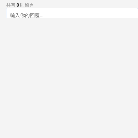
共有
0
則留言
規範
回覆
還沒有留言，成為第一個發言的人吧！
訂閱