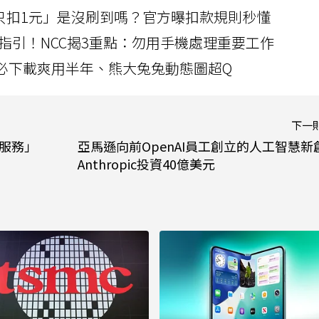
北捷「只扣1元」是沒刷到嗎？官方曝扣款規則秒懂
指引！NCC揭3重點：勿用手機處理重要工作
」字必下載爽用半年、熊大兔兔動態圖超Q
下一
1服務」
亞馬遜向前OpenAI員工創立的人工智慧新
Anthropic投資40億美元