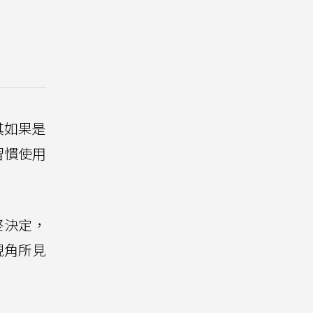
其如果是
習慣使用
終決定，
視角所見