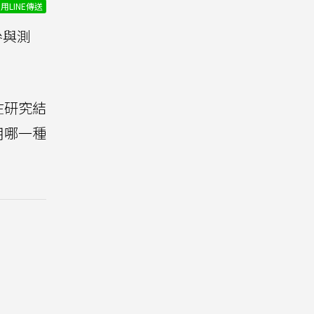
用LINE傳送
參與測
在研究結
用哪一種