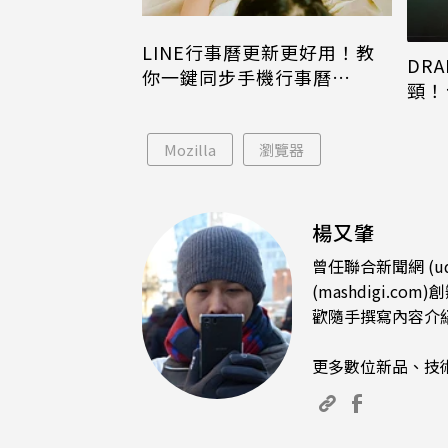
LINE行事曆更新更好用！教
DRA
你一鍵同步手機行事曆
頸！
iPhone、Android都能用
片只
Mozilla
瀏覽器
楊又肇
曾任聯合新聞網 (u
(mashdigi
歡隨手撰寫內容介
更多數位新品、技