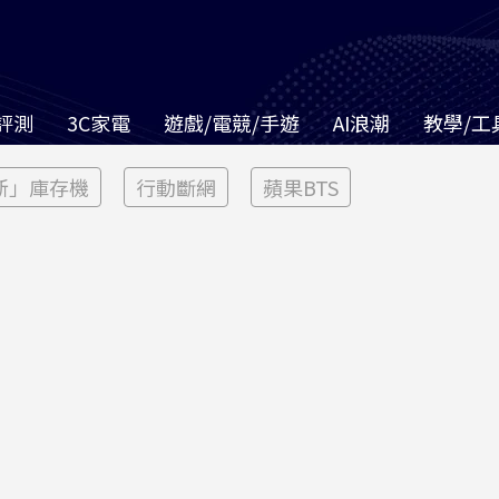
評測
3C家電
遊戲/電競/手遊
AI浪潮
教學/工
新」庫存機
行動斷網
蘋果BTS