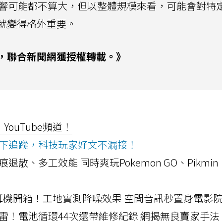
上的影響可能都不算大，但以整體規模來看，可能會對特
就變得格外重要。
，聯合新聞網獲授權轉載。》
ouTube頻道！
ws按下追蹤，科技玩家好文不漏接！
a開箱！摺痕退散、多工效能 同時爽玩Pokemon GO、Pikmin
LLEXION耳機開箱！工地實測降噪效果 空間音訊秒置身電影
雷！電池循環44次還帶維修紀錄 網揭無良賣家手法