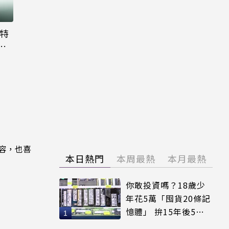
大特
粉
內容，也喜
本日熱門
本周最熱
本月最熱
你敢投資嗎？18歲少
年花5萬「囤貨20條記
憶體」 拚15年後5倍
賣出