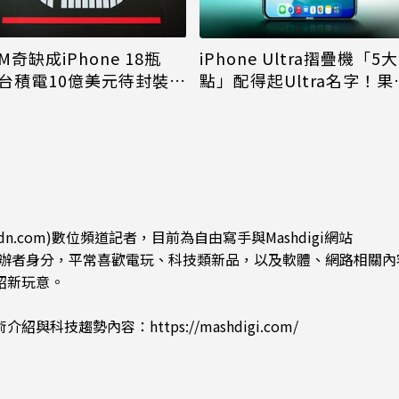
M奇缺成iPhone 18瓶
iPhone Ultra摺疊機「5
台積電10億美元待封裝晶
點」配得起Ultra名字！果
能枯等
看完更心動
dn.com)數位頻道記者，目前為自由寫手與Mashdigi網站
.com)創辦者身分，平常喜歡電玩、科技類新品，以及軟體、網路相關
紹新玩意。
術介紹與科技趨勢內容：
https://mashdigi.com/