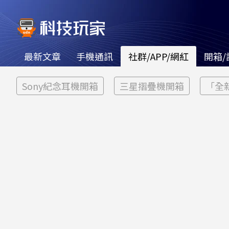
最新文章
手機通訊
社群/APP/網紅
開箱/
Sony紀念耳機開箱
三星摺疊機開箱
「全