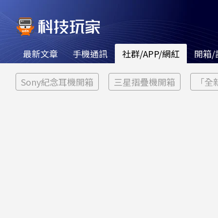
最新文章
手機通訊
社群/APP/網紅
開箱/
Sony紀念耳機開箱
三星摺疊機開箱
「全