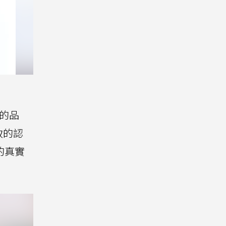
容的品
致的認
知的真實