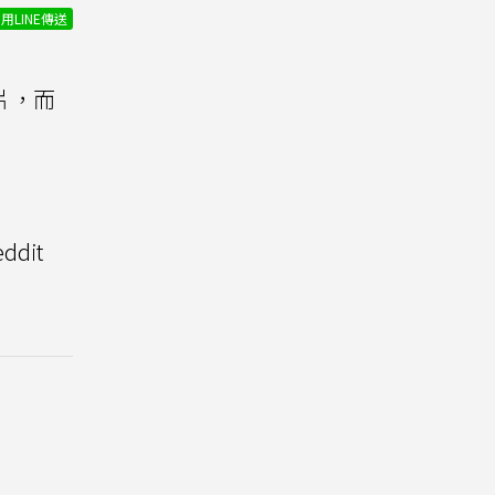
用LINE傳送
片，而
dit