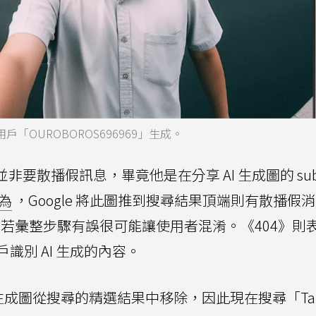
 用戶「OUROBOROS696969」生成。
非要散播假訊息，畢竟他是在分享 AI 生成圖的 subre
認為
，Google 將此圖推到搜尋結果頂端則有散播假
色，若彙整步驟有誤很可能讓使用者混淆。《404》則
識別 AI 生成的內容。
AI 生成圖從搜尋的精選結果中移除，因此現在搜尋「Ta