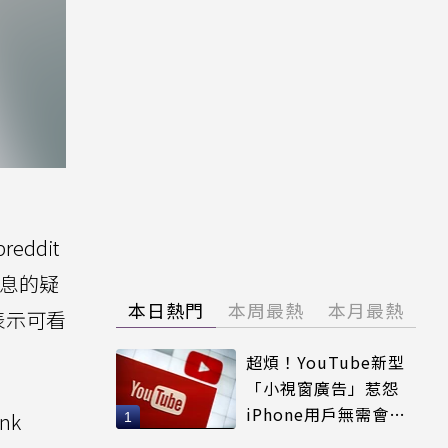
ddit
消息的疑
本日熱門
本周最熱
本月最熱
表示可看
超煩！YouTube新型
「小視窗廣告」惹怨
iPhone用戶無需會員
nk
輕鬆解決