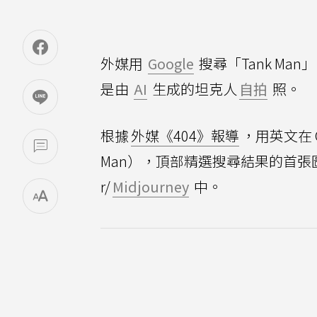
外媒用
Google
搜尋「Tank M
是由
AI
生成的坦克人
自拍
照。
根據
外媒《404》報導
，用英文在 
Man），頂部精選搜尋結果的首張圖是
r/
Midjourney
中。