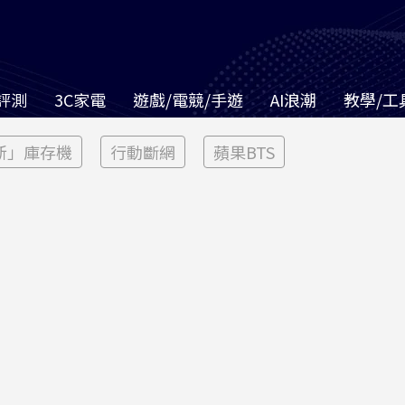
評測
3C家電
遊戲/電競/手遊
AI浪潮
教學/工
新」庫存機
行動斷網
蘋果BTS