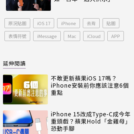
原況貼圖
iOS 17
iPhone
去背
貼圖
表情符號
iMessage
Mac
iCloud
APP
延伸閱讀
不敢更新蘋果iOS 17嗎？
iPhone安裝前你應該注意6個
重點
iPhone 15改成Type-C成今年
重頭戲？蘋果Hold「金雞母」
恐動手腳