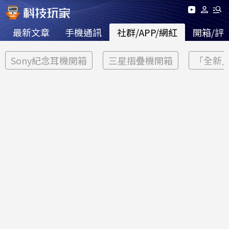
最新文章
手機通訊
社群/APP/網紅
開箱/評
Sony紀念耳機開箱
三星摺疊機開箱
「全新