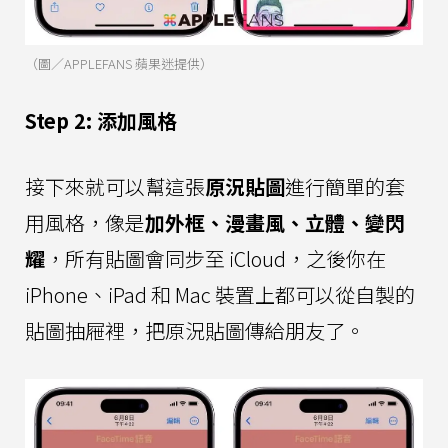
（圖／APPLEFANS 蘋果迷提供）
Step 2: 添加風格
接下來就可以幫這張
原況貼圖
進行簡單的套
用風格，像是
加外框、漫畫風、立體、變閃
耀
，所有貼圖會同步至 iCloud，之後你在
iPhone、iPad 和 Mac 裝置上都可以從自製的
貼圖抽屜裡，把原況貼圖傳給朋友了。