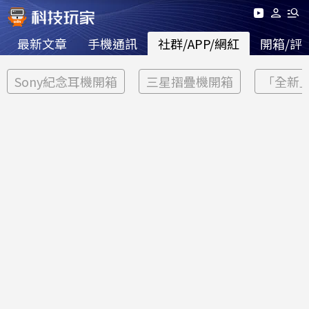
最新文章
手機通訊
社群/APP/網紅
開箱/評
Sony紀念耳機開箱
三星摺疊機開箱
「全新