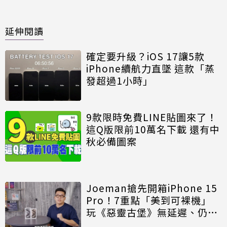
延伸閱讀
確定要升級？iOS 17讓5款
iPhone續航力直墜 這款「蒸
發超過1小時」
9款限時免費LINE貼圖來了！
這Q版限前10萬名下載 還有中
秋必備圖案
Joeman搶先開箱iPhone 15
Pro！7重點「美到可裸機」
玩《惡靈古堡》無延遲、仍留
1遺憾