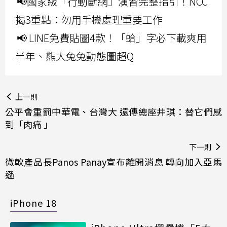
📢國家級「行動斷網」演習完整指引！NCC
揭3重點：勿用手機處理重要工作
📢 LINE免費貼圖4款！「蛤」字必下載爽用
半年、熊大兔兔動態圖超Q
上一則
公平會重罰中華電、台灣大 遠傳總座井琪：替它們感
到「肉痛 」
下一則
微軟產品長Panos Panay宣布離開消息 轉向加入亞馬
遜
iPhone 18