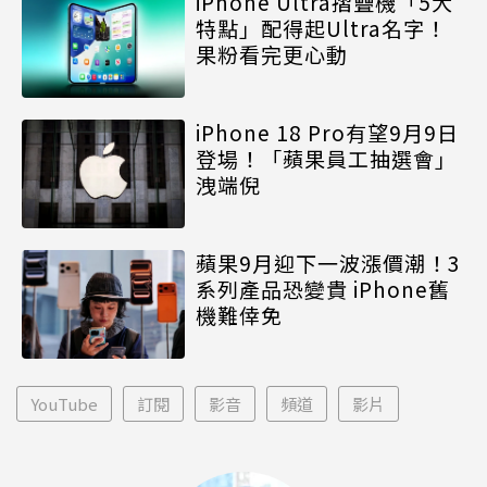
iPhone Ultra摺疊機「5大
特點」配得起Ultra名字！
果粉看完更心動
iPhone 18 Pro有望9月9日
登場！「蘋果員工抽選會」
洩端倪
蘋果9月迎下一波漲價潮！3
系列產品恐變貴 iPhone舊
機難倖免
YouTube
訂閱
影音
頻道
影片