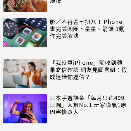
演技
影／不再歪七扭八！iPhone
畫完美圓圈、星星、箭頭 1動
作完美解決
「我沒買iPhone」卻收到蘋
果寄信確認 網友見圖昏倒：假
成這樣你還信？
日本手遊課金「每月只花499
日圓」人數No.1 玩家嘆氣1原
因害慘眾人