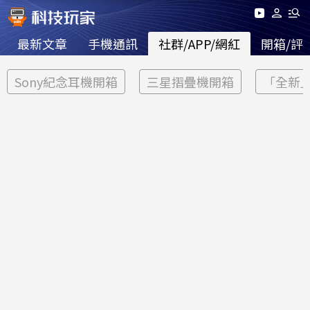
最新文章
手機通訊
社群/APP/網紅
開箱/評
Sony紀念耳機開箱
三星摺疊機開箱
「全新