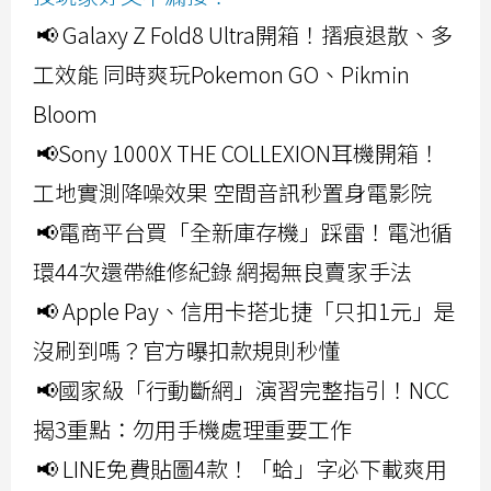
📢 Galaxy Z Fold8 Ultra開箱！摺痕退散、多
工效能 同時爽玩Pokemon GO、Pikmin
Bloom
📢Sony 1000X THE COLLEXION耳機開箱！
工地實測降噪效果 空間音訊秒置身電影院
📢電商平台買「全新庫存機」踩雷！電池循
環44次還帶維修紀錄 網揭無良賣家手法
📢 Apple Pay、信用卡搭北捷「只扣1元」是
沒刷到嗎？官方曝扣款規則秒懂
📢國家級「行動斷網」演習完整指引！NCC
揭3重點：勿用手機處理重要工作
📢 LINE免費貼圖4款！「蛤」字必下載爽用