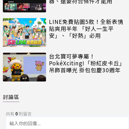
器、還要符合條件才能用
LINE免費貼圖5款！全新表情
貼爽用半年 「好人一生平
安」、「好熱」必用
台北寶可夢專屬！
PokéXciting!「粉紅皮卡丘」
吊飾首曝光 掛包包慶30週年
討論區
共有
0
則留言