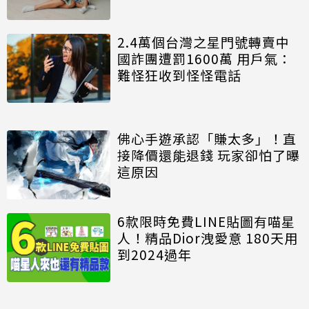
2.4萬個台灣之星門號轉賣中
國詐團遭罰1600萬 用戶氣：
難怪狂收到怪怪電話
佛心手遊承認「賺太多」！直
接降價還能退錢 玩家卻怕了曝
這原因
6款限時免費LINE貼圖有喵星
人！精品Dior洩愛意 180天用
到2024過年