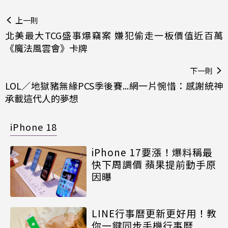
上一則
北美最大TCG盛事爆竊案 嫌犯偷走一板價值近百萬
《魔法風雲會》卡牌
下一則
LOL／地獄豬無緣PCS季後賽...網一片惋惜：感謝統神
承載這代人的夢想
iPhone 18
iPhone 17要漲！爆料稱最
快下周調價 蘋果提前動手原
因曝
LINE行事曆更新更好用！教
你一鍵同步手機行事曆