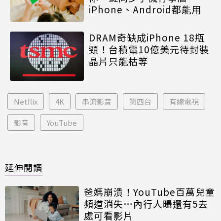
iPhone、Android都能用
DRAM奇缺成iPhone 18瓶
頸！台積電10億美元待封裝
晶片只能枯等
Netflix
4K
串流影音
第四台
有線電視
影音
YouTube
延伸閱讀
爸媽崩潰！YouTube百萬兒童
頻道消失…內行人曝還有5去
處可看影片