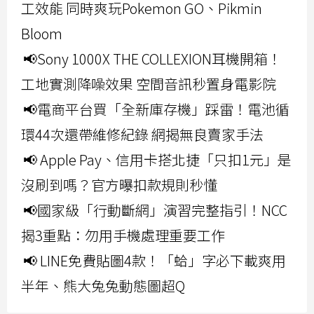
工效能 同時爽玩Pokemon GO、Pikmin
Bloom
📢Sony 1000X THE COLLEXION耳機開箱！
工地實測降噪效果 空間音訊秒置身電影院
📢電商平台買「全新庫存機」踩雷！電池循
環44次還帶維修紀錄 網揭無良賣家手法
📢 Apple Pay、信用卡搭北捷「只扣1元」是
沒刷到嗎？官方曝扣款規則秒懂
📢國家級「行動斷網」演習完整指引！NCC
揭3重點：勿用手機處理重要工作
📢 LINE免費貼圖4款！「蛤」字必下載爽用
半年、熊大兔兔動態圖超Q