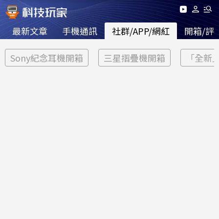
最新文章
手機通訊
社群/APP/網紅
開箱/評
Sony紀念耳機開箱
三星摺疊機開箱
「全新