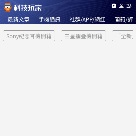
最新文章
手機通訊
社群/APP/網紅
開箱/評
Sony紀念耳機開箱
三星摺疊機開箱
「全新