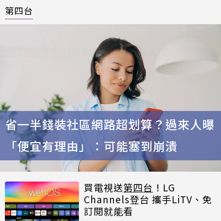
第四台
省一半錢裝社區網路超划算？過來人曝
「便宜有理由」：可能塞到崩潰
買電視送
第四台
！LG
Channels登台 攜手LiTV、免
訂閱就能看