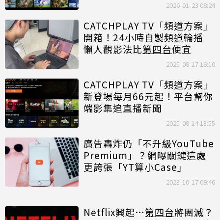
2026-01-23 08:24
CATCHPLAY TV「頻道方案」
開箱！24小時自製頻道輪播
懶人觀影法比
第四台
便宜
2025-08-17 16:10
CATCHPLAY TV「頻道方案」
新登場每月66元起！平台幫你
端影集追直播新聞
2025-08-14 13:55
廣告轟炸仍「不升級YouTube
Premium」？網曝關鍵這處
更誇張「YT算小Case」
2023-10-17 09:46
Netflix興起…
第四台
將團滅？