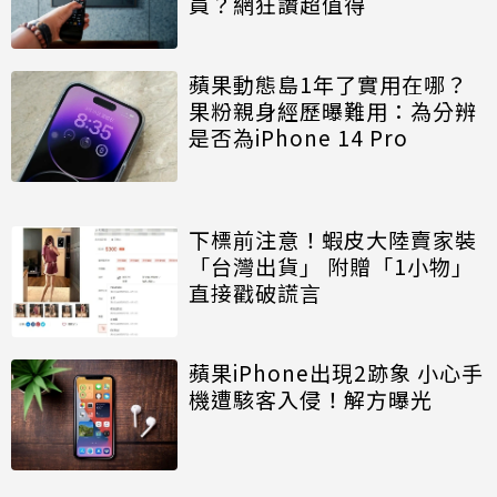
員？網狂讚超值得
蘋果動態島1年了實用在哪？
果粉親身經歷曝難用：為分辨
是否為iPhone 14 Pro
下標前注意！蝦皮大陸賣家裝
「台灣出貨」 附贈「1小物」
直接戳破謊言
蘋果iPhone出現2跡象 小心手
機遭駭客入侵！解方曝光