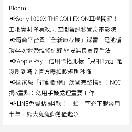
Bloom
📢Sony 1000X THE COLLEXION耳機開箱！
工地實測降噪效果 空間音訊秒置身電影院
📢電商平台買「全新庫存機」踩雷！電池循
環44次還帶維修紀錄 網揭無良賣家手法
📢 Apple Pay、信用卡搭北捷「只扣1元」是
沒刷到嗎？官方曝扣款規則秒懂
📢國家級「行動斷網」演習完整指引！NCC
揭3重點：勿用手機處理重要工作
📢 LINE免費貼圖4款！「蛤」字必下載爽用
半年、熊大兔兔動態圖超Q