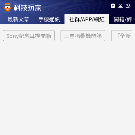
最新文章
手機通訊
社群/APP/網紅
開箱/評
Sony紀念耳機開箱
三星摺疊機開箱
「全新