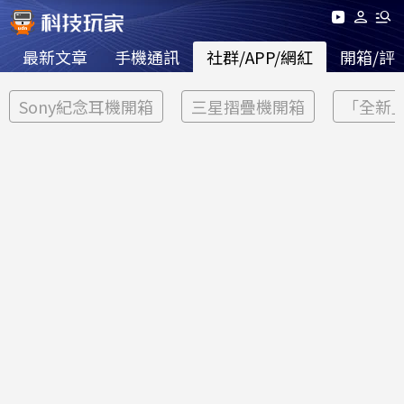
最新文章
手機通訊
社群/APP/網紅
開箱/評
Sony紀念耳機開箱
三星摺疊機開箱
「全新