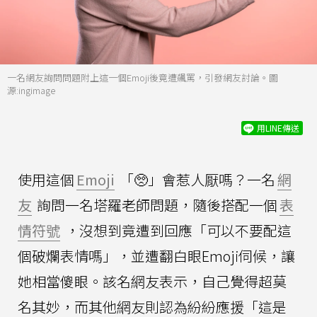
一名網友詢問問題附上這一個Emoji後竟遭飆罵，引發網友討論。圖
源:ingimage
用LINE傳送
使用這個
Emoji
「🥺」會惹人厭嗎？一名
網
友
詢問一名塔羅老師問題，隨後搭配一個
表
情符號
，沒想到竟遭到回應「可以不要配這
個破爛表情嗎」，並遭翻白眼Emoji伺候，讓
她相當傻眼。該名網友表示，自己覺得超莫
名其妙，而其他網友則認為紛紛應援「這是