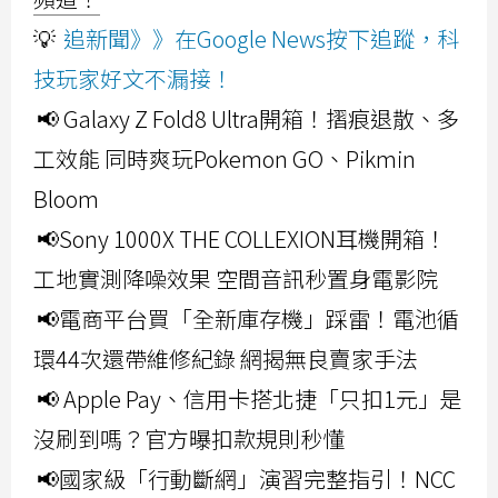
💡
追新聞》》在Google News按下追蹤，科
技玩家好文不漏接！
📢 Galaxy Z Fold8 Ultra開箱！摺痕退散、多
工效能 同時爽玩Pokemon GO、Pikmin
Bloom
📢Sony 1000X THE COLLEXION耳機開箱！
工地實測降噪效果 空間音訊秒置身電影院
📢電商平台買「全新庫存機」踩雷！電池循
環44次還帶維修紀錄 網揭無良賣家手法
📢 Apple Pay、信用卡搭北捷「只扣1元」是
沒刷到嗎？官方曝扣款規則秒懂
📢國家級「行動斷網」演習完整指引！NCC