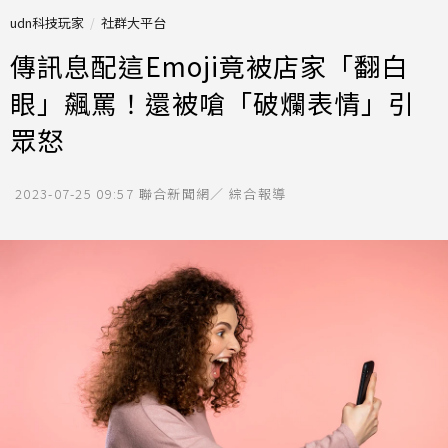
udn科技玩家
社群大平台
傳訊息配這Emoji竟被店家「翻白
眼」飆罵！還被嗆「破爛表情」引
眾怒
2023-07-25 09:57
聯合新聞網／ 綜合報導