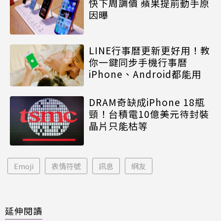
快下周調價 蘋果提前動手原
因曝
LINE行事曆更新更好用！教
你一鍵同步手機行事曆
iPhone、Android都能用
DRAM奇缺成iPhone 18瓶
頸！台積電10億美元待封裝
晶片只能枯等
Emoji
表情符號
訊息
網友
延伸閱讀