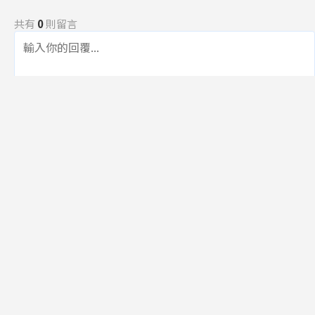
共有
0
則留言
規範
回覆
還沒有留言，成為第一個發言的人吧！