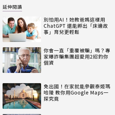
延伸閱讀
別怕用AI！她教爸媽這樣用
ChatGPT 還能孵出「床邊故
事」育兒更輕鬆
你會一直「重覆被騙」嗎？專
家曝詐騙集團超愛用2招釣你
個資
免出國！在家就能參觀泰姬瑪
哈陵 教你用Google Maps一
探究竟