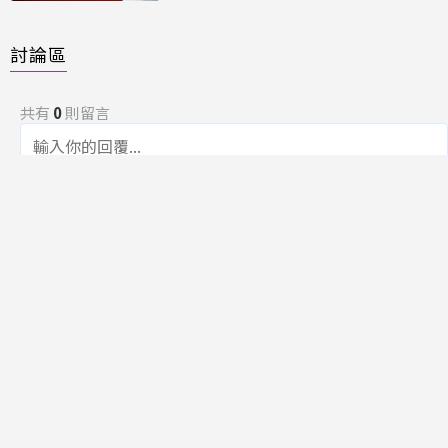
討論區
共有
0
則留言
規範
回覆
還沒有留言，成為第一個發言的人吧！