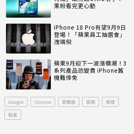
果粉看完更心動
iPhone 18 Pro有望9月9日
登場！「蘋果員工抽選會」
洩端倪
蘋果9月迎下一波漲價潮！3
系列產品恐變貴 iPhone舊
機難倖免
Google
Chrome
瀏覽器
密碼
帳號
駭客