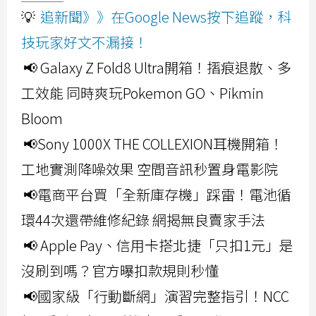
💡
追新聞》》在Google News按下追蹤，科
技玩家好文不漏接！
📢 Galaxy Z Fold8 Ultra開箱！摺痕退散、多
工效能 同時爽玩Pokemon GO、Pikmin
Bloom
📢Sony 1000X THE COLLEXION耳機開箱！
工地實測降噪效果 空間音訊秒置身電影院
📢電商平台買「全新庫存機」踩雷！電池循
環44次還帶維修紀錄 網揭無良賣家手法
📢 Apple Pay、信用卡搭北捷「只扣1元」是
沒刷到嗎？官方曝扣款規則秒懂
📢國家級「行動斷網」演習完整指引！NCC