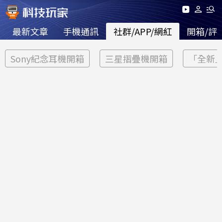
最新文章
手機通訊
社群/APP/網紅
開箱/評
Sony紀念耳機開箱
三星摺疊機開箱
「全新