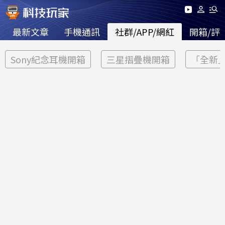
最新文章
手機通訊
社群/APP/網紅
開箱/評
Sony紀念耳機開箱
三星摺疊機開箱
「全新