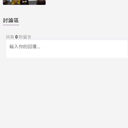
討論區
共有
0
則留言
規範
回覆
還沒有留言，成為第一個發言的人吧！