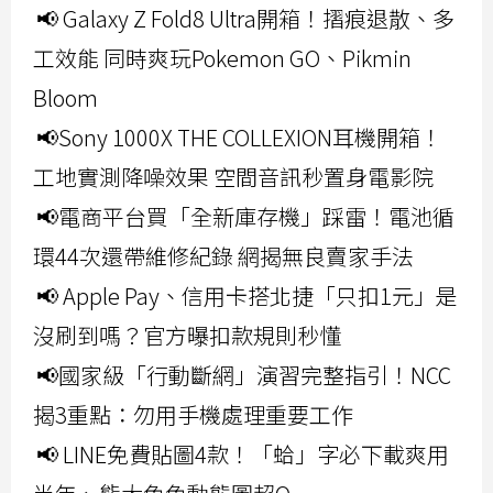
📢 Galaxy Z Fold8 Ultra開箱！摺痕退散、多
工效能 同時爽玩Pokemon GO、Pikmin
Bloom
📢Sony 1000X THE COLLEXION耳機開箱！
工地實測降噪效果 空間音訊秒置身電影院
📢電商平台買「全新庫存機」踩雷！電池循
環44次還帶維修紀錄 網揭無良賣家手法
📢 Apple Pay、信用卡搭北捷「只扣1元」是
沒刷到嗎？官方曝扣款規則秒懂
📢國家級「行動斷網」演習完整指引！NCC
揭3重點：勿用手機處理重要工作
📢 LINE免費貼圖4款！「蛤」字必下載爽用