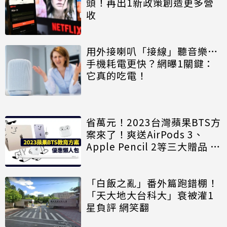
頭！再出1新政策創造更多營
收
用外接喇叭「接線」聽音樂…
手機耗電更快？網曝1關鍵：
它真的吃電！
省萬元！2023台灣蘋果BTS方
案來了！爽送AirPods 3、
Apple Pencil 2等三大贈品 8
項QA規則一次看
「白飯之亂」番外篇跑錯棚！
「天大地大台科大」衰被灌1
星負評 網笑翻