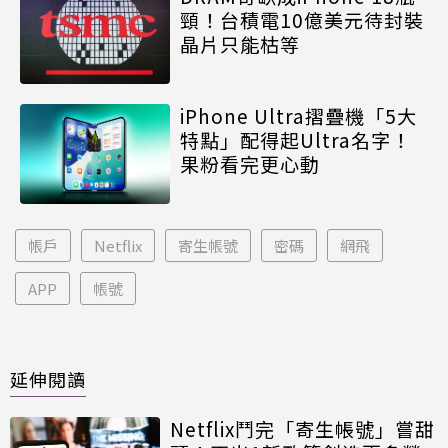
頸！台積電10億美元待封裝
晶片只能枯等
iPhone Ultra摺疊機「5大
特點」配得起Ultra名字！
果粉看完更心動
帳戶
Netflix
寄生帳號
密碼
網飛
APP
帳號
延伸閱讀
Netflix鬥完「寄生帳號」嘗甜