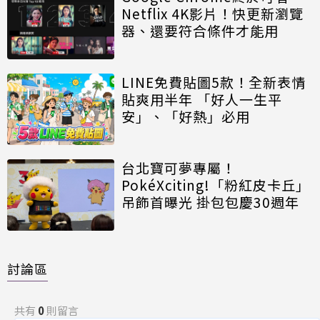
Netflix 4K影片！快更新瀏覽
器、還要符合條件才能用
LINE免費貼圖5款！全新表情
貼爽用半年 「好人一生平
安」、「好熱」必用
台北寶可夢專屬！
PokéXciting!「粉紅皮卡丘」
吊飾首曝光 掛包包慶30週年
討論區
共有
0
則留言