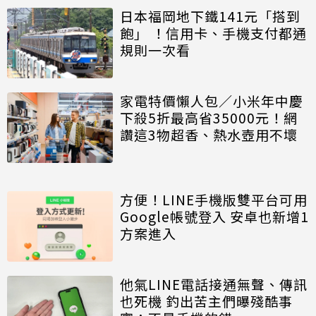
日本福岡地下鐵141元「搭到
飽」 ！信用卡、手機支付都通
規則一次看
家電特價懶人包／小米年中慶
下殺5折最高省35000元！網
讚這3物超香、熱水壺用不壞
方便！LINE手機版雙平台可用
Google帳號登入 安卓也新增1
方案進入
他氣LINE電話接通無聲、傳訊
也死機 釣出苦主們曝殘酷事