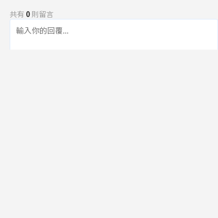
共有
0
則留言
規範
回覆
還沒有留言，成為第一個發言的人吧！