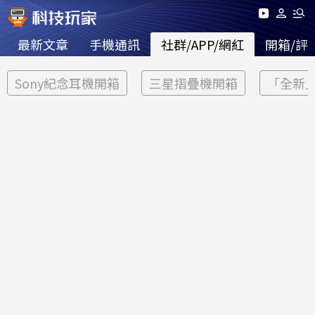
最新文章
手機通訊
社群/APP/網紅
開箱/評
Sony紀念耳機開箱
三星摺疊機開箱
「全新