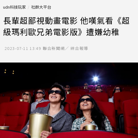
udn科技玩家
社群大平台
長輩超鄙視動畫電影 他嘆氣看《超
級瑪利歐兄弟電影版》遭嫌幼稚
2023-07-11 13:49
聯合新聞網／ 綜合報導