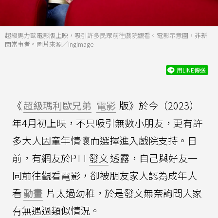
超級馬力歐電影版上映，吸引許多民眾前往戲院觀看。電影示意圖，非新
聞當事者。圖片來源／ingimage
用LINE傳送
《
超級瑪利歐兄弟
電影
版》於今（2023）
年4月初上映，不只吸引無數小朋友，更有許
多大人因童年情懷而選擇進入戲院支持。日
前，有網友於PTT
發文
透露，自己與好友一
同前往觀看電影，卻被朋友家人認為成年人
看
動畫
片太過幼稚，於是發文無奈詢問大家
有無遇過類似情況。