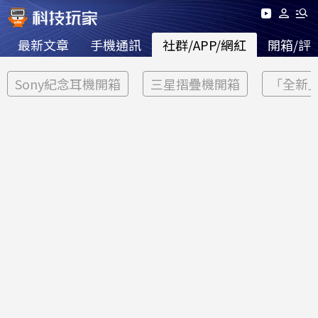
最新文章
手機通訊
社群/APP/網紅
開箱/評
Sony紀念耳機開箱
三星摺疊機開箱
「全新