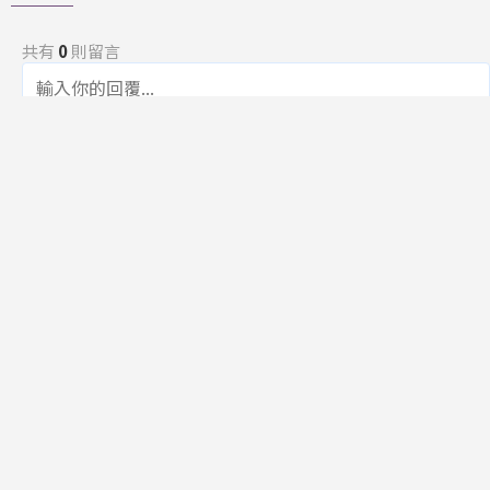
共有
0
則留言
規範
回覆
還沒有留言，成為第一個發言的人吧！