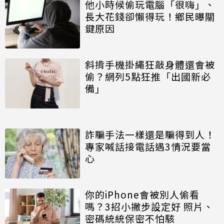
他小時候偷玩電腦「很嗨」、
長大花錢卻懶得玩！鄉民曝關
鍵原因
斜揹手機掛繩狂敲身體還會被
偷？網列5點狂推「出國新必
備」
詐騙手法一樣還是騙得到人！
專家喊話接電話遇3情況要當
心
你的iPhone會被別人偷看
嗎？3招小撇步設定好 照片、
密碼統統保密不怕駭