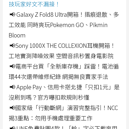
技玩家好文不漏接！
📢 Galaxy Z Fold8 Ultra開箱！摺痕退散、多
工效能 同時爽玩Pokemon GO、Pikmin
Bloom
📢Sony 1000X THE COLLEXION耳機開箱！
工地實測降噪效果 空間音訊秒置身電影院
📢電商平台買「全新庫存機」踩雷！電池循
環44次還帶維修紀錄 網揭無良賣家手法
📢 Apple Pay、信用卡搭北捷「只扣1元」是
沒刷到嗎？官方曝扣款規則秒懂
📢國家級「行動斷網」演習完整指引！NCC
揭3重點：勿用手機處理重要工作
📢 LINE免費貼圖4款！「蛤」字必下載爽用