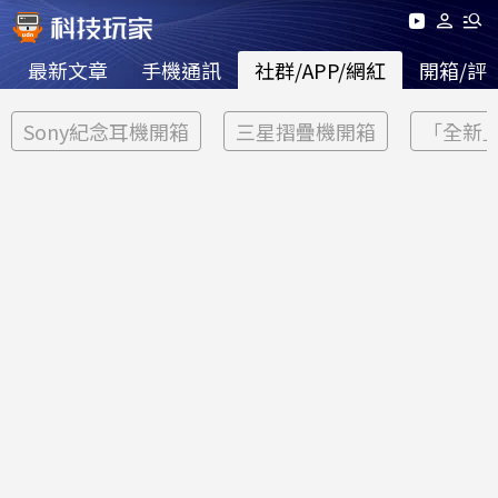
最新文章
手機通訊
社群/APP/網紅
開箱/評
Sony紀念耳機開箱
三星摺疊機開箱
「全新