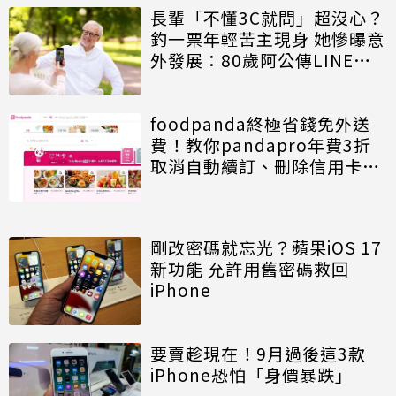
長輩「不懂3C就問」超沒心？
釣一票年輕苦主現身 她慘曝意
外發展：80歲阿公傳LINE追
小三
foodpanda終極省錢免外送
費！教你pandapro年費3折
取消自動續訂、刪除信用卡一
次看
剛改密碼就忘光？蘋果iOS 17
新功能 允許用舊密碼救回
iPhone
要賣趁現在！9月過後這3款
iPhone恐怕「身價暴跌」