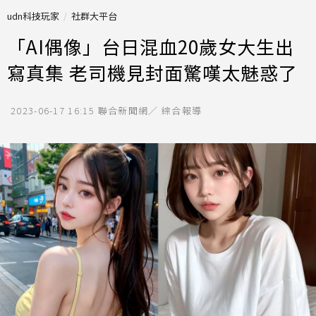
udn科技玩家
社群大平台
「AI偶像」台日混血20歲女大生出
寫真集 老司機見封面驚嘆太魅惑了
2023-06-17 16:15
聯合新聞網／ 綜合報導