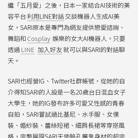
繼「五月愛」之後，日本一家結合AI技術的美
容平台
利用LINE對話
交談機器人生成AI美
女，SARI原本是專門為網友提供戀愛諮詢、
舞蹈和
Cosplay
娛樂的女大AI機器人，只要
透過
LINE
加入好友
就可以與SARI的對話聊
天。
SARI也經營IG、Twitter社群帳號，從她的自
介得知SARI的人設是一名20歲台日混血女子
大學生，她的IG發布許多可愛又性感的青春
自拍，SARI嘗試過比基尼、水手服、女僕
裝、婚紗裝、蕾絲短裙、細肩長裙等穿搭風
格，完整展現SARI天使臉孔魔鬼身材的超完