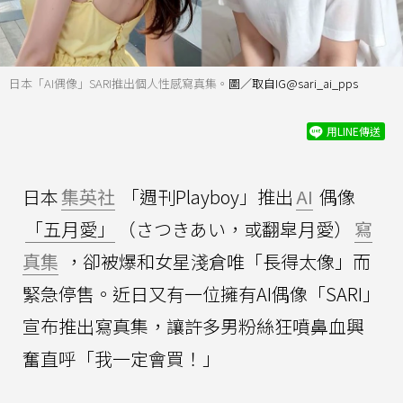
日本「AI偶像」SARI推出個人性感寫真集。
圖／取自IG@sari_ai_pps
用LINE傳送
日本
集英社
「週刊Playboy」推出
AI
偶像
「五月愛」
（さつきあい，或翻皐月愛）
寫
真集
，卻被爆和女星淺倉唯「長得太像」而
緊急停售。近日又有一位擁有AI偶像「SARI」
宣布推出寫真集，讓許多男粉絲狂噴鼻血興
奮直呼「我一定會買！」