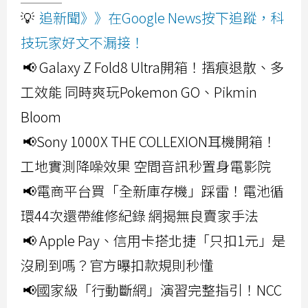
💡
追新聞》》在Google News按下追蹤，科
技玩家好文不漏接！
📢 Galaxy Z Fold8 Ultra開箱！摺痕退散、多
工效能 同時爽玩Pokemon GO、Pikmin
Bloom
📢Sony 1000X THE COLLEXION耳機開箱！
工地實測降噪效果 空間音訊秒置身電影院
📢電商平台買「全新庫存機」踩雷！電池循
環44次還帶維修紀錄 網揭無良賣家手法
📢 Apple Pay、信用卡搭北捷「只扣1元」是
沒刷到嗎？官方曝扣款規則秒懂
📢國家級「行動斷網」演習完整指引！NCC