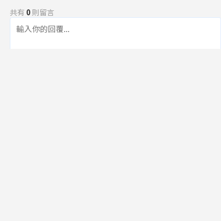
共有
0
則留言
規範
回覆
還沒有留言，成為第一個發言的人吧！
訂閱